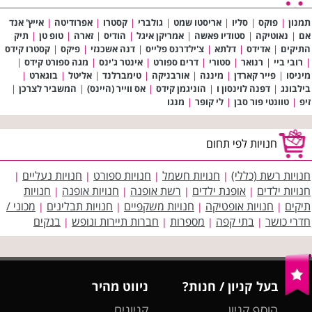
תמנון
|
פוקס
|
סליו
|
אריסטו שמט
|
גולברי
|
קסטרו
|
אפרודיטה
|
אייץ' אנד
אם
|
נאוטיקה
|
סטודיו פאשה
|
אמריקן איגל
|
הודיס
|
זארה
|
טופ טן
|
תיק
התיקים
|
אדידס
|
דלתא
|
צ'ילדרנס פלייס
|
דנה אשכנזי
|
פיקס
|
קסטרו קידס
|
רובי ביי
|
רנואר
|
סטורי
|
דרים ספורט
|
אינטר ג'ינס
|
מגה ספורט קידס
|
מיניסו
|
פייר קארדן
|
מיננה
|
אורבניקה
|
טימברלנד
|
אליטל
|
בוגארט
|
בילבונג
|
דפנה לוינסון ו
|
הוניגמן קידס
|
אס ווייר (היינס)
|
המשביר לצרכן
|
זיפ
|
טוונטי פור סבן
|
לי קופר
|
מנגו
חנויות לפי תחום
חנויות רשת (כללי)
חנויות חשמל
חנויות ספורט
חנויות נעליים
|
|
|
|
חנויות ילדים
אופנת ילדים
רשת אופנה
חנויות אופנה
חנויות
|
|
|
|
תיקים
חנויות אופטיקה
חנויות משקפיים
חנויות תבלינים
מכוני /
|
|
|
|
חדרי כושר
בתי קפה
מספרות
חברות תיירות ונופש
בנקים
|
|
|
|
בעל קניון / חנות?
ניווט מהיר
הוסף קניון
קניונים