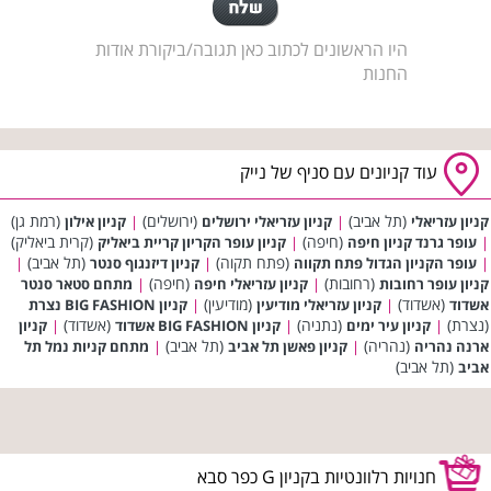
היו הראשונים לכתוב כאן תגובה/ביקורת אודות
החנות
עוד קניונים עם סניף של נייק
(תל אביב)
(ירושלים)
(רמת גן)
קניון עזריאלי
|
קניון עזריאלי ירושלים
|
קניון אילון
(חיפה)
(קרית ביאליק)
|
עופר גרנד קניון חיפה
|
קניון עופר הקריון קריית ביאליק
(פתח תקוה)
(תל אביב)
|
עופר הקניון הגדול פתח תקווה
|
קניון דיזנגוף סנטר
|
(רחובות)
(חיפה)
קניון עופר רחובות
|
קניון עזריאלי חיפה
|
מתחם סטאר סנטר
(אשדוד)
(מודיעין)
אשדוד
|
קניון עזריאלי מודיעין
|
קניון BIG FASHION נצרת
(נצרת)
(נתניה)
(אשדוד)
|
קניון עיר ימים
|
קניון BIG FASHION אשדוד
|
קניון
(נהריה)
(תל אביב)
ארנה נהריה
|
קניון פאשן תל אביב
|
מתחם קניות נמל תל
(תל אביב)
אביב
חנויות רלוונטיות בקניון G כפר סבא