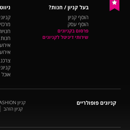
בעל קניון / חנות?
ניווט
הוסף קניון
קניוני
הוסף עסק
מרכזי
פרסום בקניונים
חנויות
שירותי דיגיטל לקניונים
חנות
אירועי
אירוע
צרכנו
קניונ
אוכל 
קניונים פופולריים
קניון BIG FASHION אשדוד
קניון הזהב