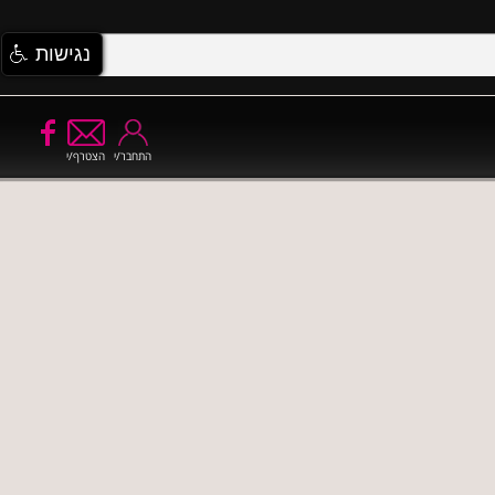
נגישות
התחבר/י
הצטרף/י