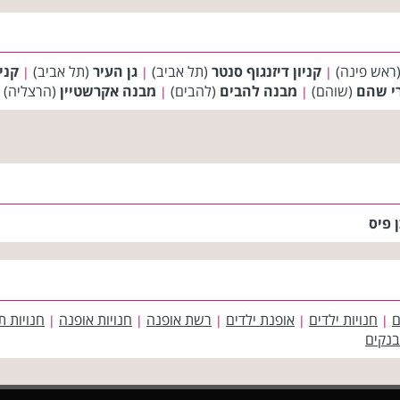
ראש פינה)
קניון דיזנגוף סנטר
(תל אביב)
גן העיר
(תל אביב)
קני
|
|
|
י שהם
(שוהם)
מבנה להבים
(להבים)
מבנה אקרשטיין
(הרצליה)
|
|
ן פיס
ם
חנויות ילדים
אופנת ילדים
רשת אופנה
חנויות אופנה
חנויות ת
|
|
|
|
|
בנקים