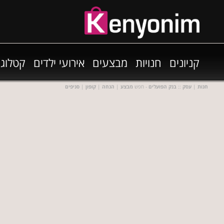
קניונים
חנויות
מבצעים
אירועי ילדים
קטלוגי
חנות
|
עסק
::
בנק הפועלים
- חפש
מבצע
|
הנחה
|
קופון
|
סניפים