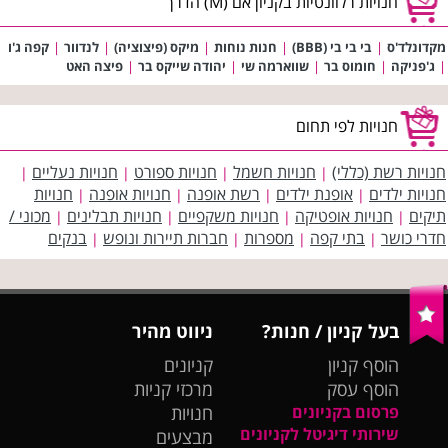
חנויות רלוונטיות בקניון אם (M) הדרך
מקדונלד'ס
|
בי בי בי (BBB)
|
חנות נוחות
|
מיקס (פיצוציה)
|
לנדוור
|
קפה ג'ו
|
ג'פניקה
|
חומוס בר
|
שווארמה שי
|
יהודה שייקס בר
|
פיצה האט
חנויות לפי תחום
חנויות רשת (כללי)
חנויות חשמל
חנויות ספורט
חנויות נעליים
|
|
|
|
חנויות ילדים
אופנת ילדים
רשת אופנה
חנויות אופנה
חנויות
|
|
|
|
תיקים
חנויות אופטיקה
חנויות משקפיים
חנויות תבלינים
מכוני /
|
|
|
|
חדרי כושר
בתי קפה
מספרות
חברות תיירות ונופש
בנקים
|
|
|
|
בעל קניון / חנות?
ניווט מהיר
הוסף קניון
קניונים
הוסף עסק
מרכזי קניות
פרסום בקניונים
חנויות
שירותי דיגיטל לקניונים
מבצעים