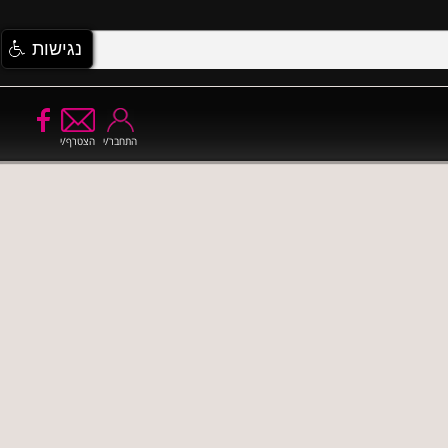
נגישות
התחבר/י
הצטרף/י