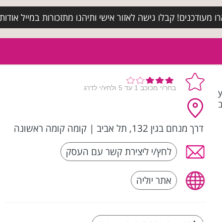
מעודכנים! קבלו גישה לאזור אישי ותיהנו מתזכורות במייל אודות א
יה | yulia
ב
דרך מנחם בגין 132, תל אביב
|
קומה קומה ראשונה
לחץ/י ליצירת קשר עם העסק
אתר יוליה