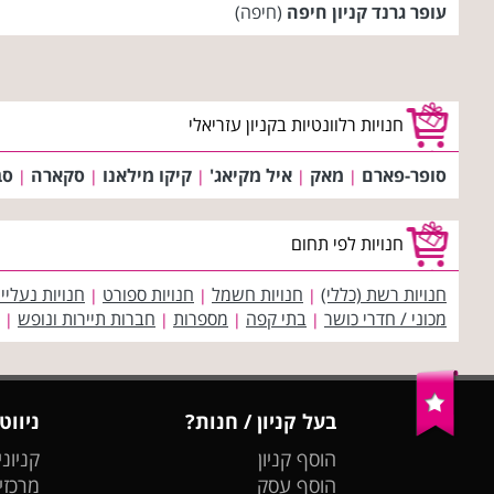
עופר גרנד קניון חיפה
(חיפה)
חנויות רלוונטיות בקניון עזריאלי
סופר-פארם
מאק
איל מקיאג'
קיקו מילאנו
סקארה
סב
|
|
|
|
|
חנויות לפי תחום
חנויות רשת (כללי)
חנויות חשמל
חנויות ספורט
חנויות נעליי
|
|
|
מכוני / חדרי כושר
בתי קפה
מספרות
חברות תיירות ונופש
|
|
|
|
בעל קניון / חנות?
ניווט
הוסף קניון
קניוני
הוסף עסק
מרכזי