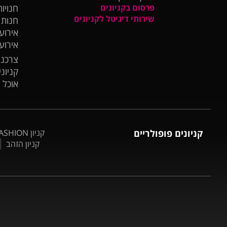
פרסום בקניונים
חנויות
שירותי דיגיטל לקניונים
חנות
אירועי
אירוע
צרכנו
קניונ
אוכל 
קניונים פופולריים
קניון BIG FASHION אשדוד
קניון הזהב