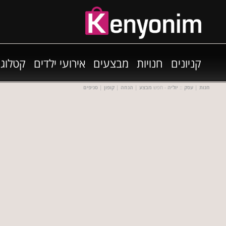
קניונים
חנויות
מבצעים
אירועי ילדים
קטלוגי
חנות
|
עסק
::
יוליה
- חפש
מבצע
|
הנחה
|
קופון
|
סניפים