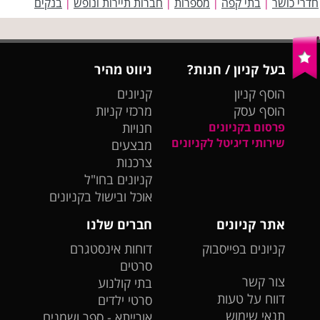
חדרי כושר
בתי קפה
מספרות
חברות תיירות ונופש
בנקים
|
|
|
|
בעל קניון / חנות?
ניווט מהיר
הוסף קניון
קניונים
הוסף עסק
מרכזי קניות
פרסום בקניונים
חנויות
שירותי דיגיטל לקניונים
מבצעים
צרכנות
קניונים בחו"ל
אוכל ובישול בקניונים
אתר קניונים
חברים שלנו
קניונים בפייסבוק
דוחות אינסטגרם
סרטים
צור קשר
בתי קולנוע
דווח על טעות
סרטי ילדים
תנאי שימוש
אורייתא - ספר ושמנים