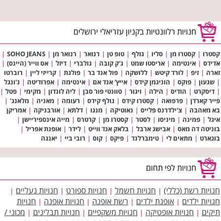
חנויות רלוונטיות בקניון עזריאלי ירושלים
קסטרו
|
קסטרו מן
|
סליו
|
גולף
|
טופ טן
|
רנואר
|
רנואר מן
|
SOHO JEANS
|
אדידס
|
אינטימה
|
אריסטו שמט
|
ג'ק קובה
|
גולברי
|
דיזל
|
אס ווייר (היינס)
|
זארה
|
זיפ
|
לורד קיטש
|
ללושקה
|
פול אנד בר
|
פולגת
|
קרייזי ליין
|
רוברטו
|
שגעון
|
פוקס
|
הוניגמן קידס
|
אייץ' אנד אם
|
אינטימה
|
אפרודיטה
|
ג'ונגל
|
דיסקרט
|
הודיס
|
הילה
|
ויגור
|
טוונטי פור סבן
|
ליה לונדון
|
מקימי
|
פטל
|
פייר קארדן
|
פרפואה
|
קסטרו קידס
|
גולף קידס
|
רעומה
|
מאניה
|
מלאנג'
|
בא מאהבה
|
צ'ילדרנס פלייס
|
נאוטיקה
|
מנגו
|
דלתא
|
אורבניקה
|
אמריקן
איגל
|
פמינה
|
מיניסו
|
לסטר
|
קסטרו מן
|
קרטרס
|
מייה אינספיריישן
|
בוניטה דה מאס
|
אבישג ארבל
|
בלאק אנד ווייט
|
לידר
|
אופנת אפריל
|
בוגארט
|
מתאים לי
|
טימברלנד
|
פיקס
|
קוס
|
רובי ביי
|
יאנגה
חנויות לפי תחום
חנויות רשת (כללי)
חנויות חשמל
חנויות ספורט
חנויות נעליים
|
|
|
|
חנויות ילדים
אופנת ילדים
רשת אופנה
חנויות אופנה
חנויות
|
|
|
|
תיקים
חנויות אופטיקה
חנויות משקפיים
חנויות תבלינים
מכוני /
|
|
|
|