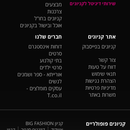
שירותי דיגיטל לקניונים
מבצעים
צרכנות
קניונים בחו"ל
אוכל ובישול בקניונים
אתר קניונים
חברים שלנו
קניונים בפייסבוק
דוחות אינסטגרם
סרטים
צור קשר
בתי קולנוע
דווח על טעות
סרטי ילדים
תנאי שימוש
אורייתא - ספר ושמנים
הצהרת נגישות
לנשים
מדיניות פרטיות
עסקים מומלצים -
משרות באתר
T.co.il
קניונים פופולריים
קניון BIG FASHION
אשדוד
דיזנגוף סנטר
קניון