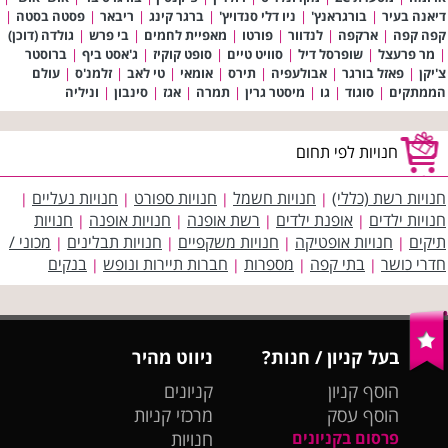
דיאנה בעיר
|
בורגראנץ'
|
ניו דלי סנדויץ'
|
ברגר קינג
|
ריבאר
|
פסטה בסטה
|
קפה קפה
|
ארקפה
|
לנדוור
|
פורטו
|
מאפיית לחמים
|
בי פרש
|
גולדה (דוכן)
|
מר פרעצל
|
שופרסל דיל
|
סוויט טיים
|
סופט קוקיז
|
ג'אסט ביף
|
ברוסטר
צ'יקן
|
פאזל בורגר
|
אבולעפיה
|
תירס
|
אומאי
|
טי לאב
|
זלמנ'ס
|
עולם
הממתקים
|
סוגוד
|
גו
|
מיסטר גרין
|
תמרה
|
אגז
|
סינבון
|
וניליה
חנויות לפי תחום
חנויות רשת (כללי)
חנויות חשמל
חנויות ספורט
חנויות נעליים
|
|
|
|
חנויות ילדים
אופנת ילדים
רשת אופנה
חנויות אופנה
חנויות
|
|
|
|
תיקים
חנויות אופטיקה
חנויות משקפיים
חנויות תבלינים
מכוני /
|
|
|
|
חדרי כושר
בתי קפה
מספרות
חברות תיירות ונופש
בנקים
|
|
|
|
בעל קניון / חנות?
ניווט מהיר
הוסף קניון
קניונים
הוסף עסק
מרכזי קניות
פרסום בקניונים
חנויות