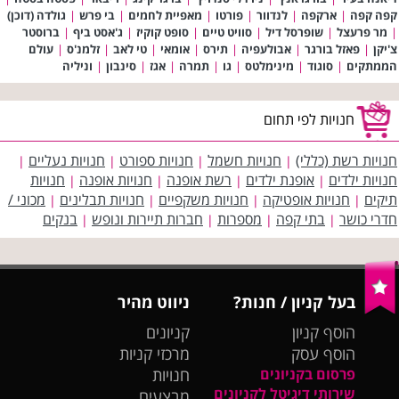
קפה קפה
|
ארקפה
|
לנדוור
|
פורטו
|
מאפיית לחמים
|
בי פרש
|
גולדה (דוכן)
|
מר פרעצל
|
שופרסל דיל
|
סוויט טיים
|
סופט קוקיז
|
ג'אסט ביף
|
ברוסטר
צ'יקן
|
פאזל בורגר
|
אבולעפיה
|
תירס
|
אומאי
|
טי לאב
|
זלמנ'ס
|
עולם
הממתקים
|
סוגוד
|
מינימלטס
|
גו
|
תמרה
|
אגז
|
סינבון
|
וניליה
חנויות לפי תחום
חנויות רשת (כללי)
חנויות חשמל
חנויות ספורט
חנויות נעליים
|
|
|
|
חנויות ילדים
אופנת ילדים
רשת אופנה
חנויות אופנה
חנויות
|
|
|
|
תיקים
חנויות אופטיקה
חנויות משקפיים
חנויות תבלינים
מכוני /
|
|
|
|
חדרי כושר
בתי קפה
מספרות
חברות תיירות ונופש
בנקים
|
|
|
|
בעל קניון / חנות?
ניווט מהיר
הוסף קניון
קניונים
הוסף עסק
מרכזי קניות
פרסום בקניונים
חנויות
שירותי דיגיטל לקניונים
מבצעים