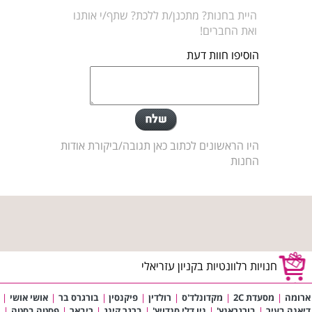
היית בחנות? מתכנן/ת ללכת? שתף/י אותנו
ואת החברים!
הוסיפו חוות דעת
היו הראשונים לכתוב כאן תגובה/ביקורת אודות
החנות
חנויות רלוונטיות בקניון עזריאלי
ארומה
|
מסעדת 2C
|
מקדונלד'ס
|
רולדין
|
פיקנסין
|
בורגרס בר
|
אושי אושי
|
דיאנה בעיר
|
בורגראנץ'
|
ניו דלי סנדויץ'
|
ברגר קינג
|
ריבאר
|
פסטה בסטה
|