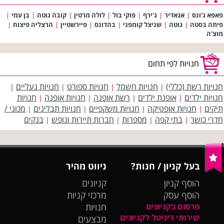
פאפא ג'ונס
|
אגאדיר
|
ג'ירף
|
פוקי בול
|
לולה מרטין
|
קובה גוטה
|
בן עמי
|
פיתה בסטה
|
גוטה
|
שניצל קומפני
|
בהדונס
|
פיירשטיין
|
הרצליה פיצוח
|
מוצ'ה
חנויות לפי תחום
חנויות רשת (כללי)
חנויות חשמל
חנויות ספורט
חנויות נעליים
|
|
|
|
חנויות ילדים
אופנת ילדים
רשת אופנה
חנויות אופנה
חנויות
|
|
|
|
תיקים
חנויות אופטיקה
חנויות משקפיים
חנויות תבלינים
מכוני /
|
|
|
|
חדרי כושר
בתי קפה
מספרות
חברות תיירות ונופש
בנקים
|
|
|
|
בעל קניון / חנות?
ניווט מהיר
הוסף קניון
קניונים
הוסף עסק
מרכזי קניות
פרסום בקניונים
חנויות
שירותי דיגיטל לקניונים
מבצעים