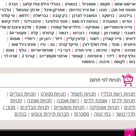
אריסטו שמט
|
סקסס
|
אספניול
|
בוגארט
|
בוורלי הילס פולו קלאב
|
הגרה
|
טוונטי פור סבן
|
מנגו
|
אס ווייר (היינס)
|
אמריקן איגל
|
ארנקי עמנואל
|
גולברי
|
בילבונג
|
ברשקה
|
המשביר לצרכן
|
ג'ק קובה
|
גבריאלה
|
דלתא
|
טי קולור
|
הודיס
|
המעבדה
|
בוניטה דה מאס
|
טומי הילפיגר
|
טימברלנד
|
לורד קיטש
|
מייה אינספריישן
|
נאוטיקה
|
הילדים של קסטרו
|
סאק'ס
|
סלבס עיצובים שלי
ראובני
|
קסטרו מן
|
קסטרו
|
רוברטו
|
רנואר
|
קרטרס
|
קלוז
|
פקטורי 54
|
ליוויס
|
פייר קארדן
|
לסטר
|
קלווין קליין
|
דיזל
|
רונן חן
|
ריפליי
|
ואמוס
|
טיפניס
|
סגול
|
פולו ראלף לורן
|
מייקל קורס
|
גס
|
נויז
|
סוויט גירל שופ
|
פמינה
|
פיקס
|
מיניסו
|
מיני מודה
|
רובי ביי
|
סטראדיווריוס
|
גולף
|
גאנט
|
גולף קידס
|
לידר
|
אינטימה
|
קאמפי
|
ארמני אקסצ'יינג
|
קורנר 2
|
שרה לוי
|
בוס
|
לקוסט
|
מיננה
|
היפסטר
חנויות לפי תחום
חנויות רשת (כללי)
חנויות חשמל
חנויות ספורט
חנויות נעליים
|
|
|
|
חנויות ילדים
אופנת ילדים
רשת אופנה
חנויות אופנה
חנויות
|
|
|
|
תיקים
חנויות אופטיקה
חנויות משקפיים
חנויות תבלינים
מכוני /
|
|
|
|
חדרי כושר
בתי קפה
מספרות
חברות תיירות ונופש
בנקים
|
|
|
|