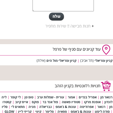
+
חנות מבישה !! שירות מחפיר
עוד קניונים עם סניף של פרפל
(תל אביב)
(אילת)
קניון עזריאלי
|
קניון עזריאלי מול הים
חנויות רלוונטיות בקניון הזהב
רנואר מן
|
אפריל בגדים
|
אמור
|
עורית - שמלות ערב
|
טופ טן
|
לי קופר
|
ליה
לונדון
|
אופנת מרקו
|
סטודיו פאשה
|
פול אנד בר
|
פוקס
|
אייס קיוב
|
קסטרו
מן
|
רנואר
|
אפרודיטה
|
עונות & ג'אמפ
|
גבריאלה
|
מניה
|
מתאים לי
|
סליו
|
סודה לימון
|
עונות & ג'אמפ
|
פפאיה
|
פליפר
|
קיווי
|
קרייזי ליין
|
GLOW
|