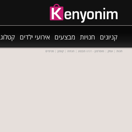
קניונים
חנויות
מבצעים
אירועי ילדים
קטלוגי
חנות
|
עסק
::
סופרפון
- חפש
מבצע
|
הנחה
|
קופון
|
סניפים