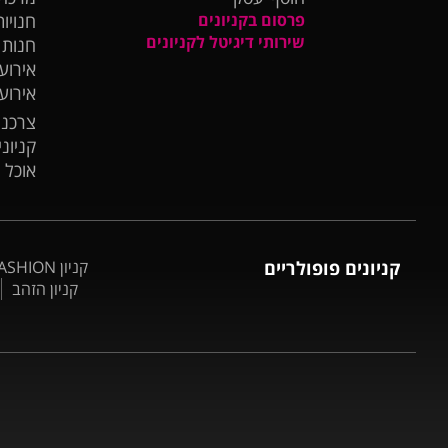
פרסום בקניונים
חנויות
שירותי דיגיטל לקניונים
חנות
אירועי
אירוע
צרכנו
קניונ
אוכל 
קניונים פופולריים
קניון BIG FASHION אשדוד
קניון הזהב