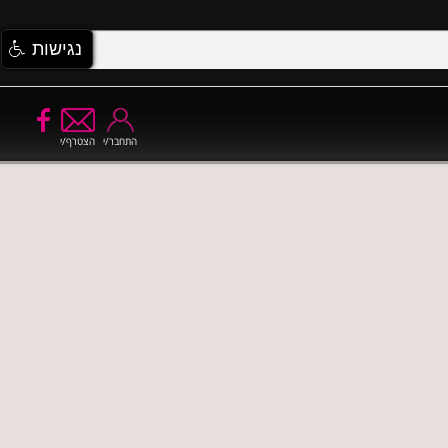
נגישות
התחבר/י
הצטרף/י