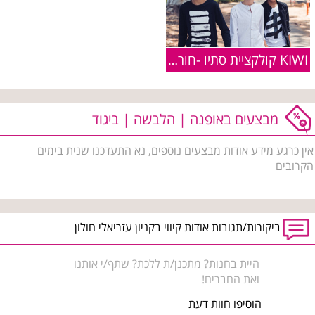
KIWI קולקציית סתיו -חורף 2018/19
מבצעים באופנה | הלבשה | ביגוד
אין כרגע מידע אודות מבצעים נוספים, נא התעדכנו שנית בימים
הקרובים
ביקורות/תגובות אודות קיווי בקניון עזריאלי חולון
היית בחנות? מתכנן/ת ללכת? שתף/י אותנו
ואת החברים!
הוסיפו חוות דעת