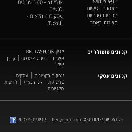
תנאי שימוש
אורייתא - ספר ושמנים
הצהרת נגישות
לנשים
מדיניות פרטיות
עסקים מומלצים -
משרות באתר
T.co.il
קניונים פופולריים
קניון BIG FASHION
אשדוד
דיזנגוף סנטר
קניון
אילון
קניונים עסקי
עסקים בקניונים
עסקים
ברשתות
קמעונאות
חדשות
הקניונים
|
כל הזכויות שמורות ©
קניונים פייסבוק
Kenyonim.com