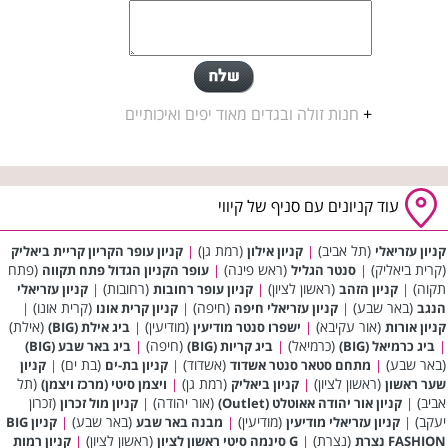
+
חנות זולה ובגדים מאוד יפים ואיכותיים
עוד קניונים עם סניף של קיווי
(תל אביב)
(רמת גן)
קניון עזריאלי
|
קניון אילון
|
קניון עופר הקריון קריית ביאליק
(קרית ביאליק)
(ראש פינה)
(פתח
|
סנטר הגליל
|
עופר הקניון הגדול פתח תקווה
תקוה)
(ראשון לציון)
(רחובות)
|
קניון הזהב
|
קניון עופר רחובות
|
קניון עזריאלי
(באר שבע)
(חיפה)
(קרית אונו)
הנגב
|
קניון עזריאלי חיפה
|
קניון קרית אונו
|
(אור עקיבא)
(מודיעין)
(אילת)
קניון אורות
|
ישפרו סנטר מודיעין
|
ביג אילת (BIG)
(כרמיאל)
(חיפה)
|
ביג כרמיאל (BIG)
|
ביג קריות (BIG)
|
ביג באר שבע (BIG)
(באר שבע)
(אשדוד)
(בת ים)
|
מתחם סטאר סנטר אשדוד
|
קניון בת-ים
|
קניון
(ראשון לציון)
(רמת גן)
(תל
שער ראשון
|
קניון ביאליק
|
ויצמן סיטי (מרכז ויצמן)
אביב)
(אור יהודה)
(זכרון
|
קניון אור יהודה אאוטלט (Outlet)
|
קניון מול זכרון
יעקב)
(מודיעין)
(באר שבע)
|
קניון עזריאלי מודיעין
|
מבנה באר שבע
|
קניון BIG
(נצרת)
(ראשון לציון)
FASHION נצרת
|
G סינמה סיטי ראשון לציון
|
קניון רמות