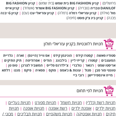
(ירושלים)
(בית שמש)
|
קניון BIG FASHION בית שמש
|
קניון BIG FASHION
(טבריה)
(אשדוד)
DANILOF טבריה
|
קניון BIG FASHION אשדוד
|
קניון אייס
(אילת)
(רמלה)
(עכו)
מול
|
קניון עזריאלי רמלה
|
קניון עזריאלי עכו
|
קניון G יבנה
(יבנה)
(חיפה)
|
קניון ביג צ'ק פוסט
חנויות רלוונטיות בקניון עזריאלי חולון
סטודיו פאשה
|
קסטרו קידס
|
הוניגמן קידס
|
אס ווייר (היינס)
|
זארה
|
גלריית
המעצבים
|
קסטרו
|
קרייזי ליין
|
בילבונג
|
הודיס
|
אפרודיטה
|
תיק התיקים
|
אריסטו שמט
|
רנואר
|
גולברי
|
צ'ילדרנס פלייס
|
המשביר לצרכן
|
טופ טן
|
טוונטי פור סבן
|
סגול
|
עונות & ג'אמפ
|
פוקס
|
פפאיה
|
פיקס
|
מנגו
|
דלתא
|
מייה אינספיריישן
|
רובי ביי
חנויות לפי תחום
חנויות רשת (כללי)
חנויות חשמל
חנויות ספורט
חנויות נעליים
|
|
|
|
חנויות ילדים
אופנת ילדים
רשת אופנה
חנויות אופנה
חנויות
|
|
|
|
תיקים
חנויות אופטיקה
חנויות משקפיים
חנויות תבלינים
מכוני /
|
|
|
|