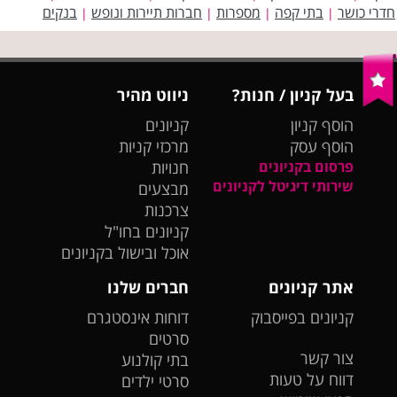
חדרי כושר
בתי קפה
מספרות
חברות תיירות ונופש
בנקים
|
|
|
|
בעל קניון / חנות?
ניווט מהיר
הוסף קניון
קניונים
הוסף עסק
מרכזי קניות
פרסום בקניונים
חנויות
שירותי דיגיטל לקניונים
מבצעים
צרכנות
קניונים בחו"ל
אוכל ובישול בקניונים
אתר קניונים
חברים שלנו
קניונים בפייסבוק
דוחות אינסטגרם
סרטים
צור קשר
בתי קולנוע
דווח על טעות
סרטי ילדים