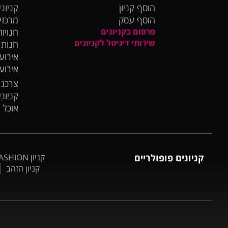
הוסף קניון
קניוני
הוסף עסק
מרכזי
פרסום בקניונים
חנויות
שירותי דיגיטל לקניונים
חנות
אירועי
אירוע
צרכנו
קניונ
אוכל 
קניונים פופולריים
קניון BIG FASHION אשדוד
קניון הזהב