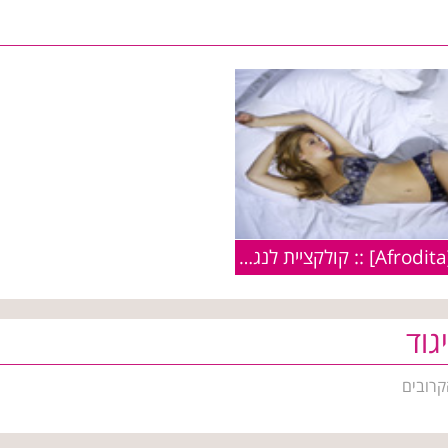
אפרודיטה [Afrodita] :: קולקציית לנג'רי בוניטה דה מס קיץ 2009
גוד
קרובים