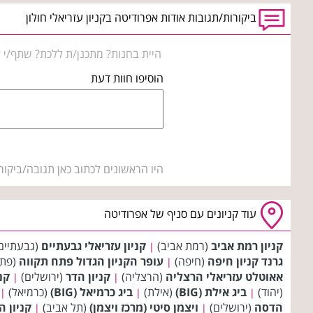
ביקורות/תגובות אודות אפרודיטה בקניון עזריאלי חולון
היית בחנות? מתכנן/ת ללכת? שתף/י א
הוסיפו חוות דעת
היו הראשונים לכתוב כאן תגובה/ביקור
עוד קניונים עם סניף של אפרודיטה
קניון רמת אביב
(רמת אביב)
קניון עזריאלי גבעתיים
(גבעתיים
|
גרנד קניון חיפה
(חיפה)
עופר הקניון הגדול פתח תקווה
(פתח
|
אאוטלט עזריאלי הרצליה
(הרצליה)
קניון הדר
(ירושלים)
קני
|
|
(יהוד)
ביג אילת (BIG)
(אילת)
ביג כרמיאל (BIG)
(כרמיאל)
|
|
|
הדסה
(ירושלים)
ויצמן סיטי (מרכז ויצמן)
(תל אביב)
קניון 
|
|