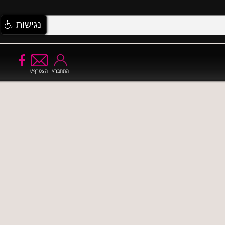
נגישות
התחבר/י
הצטרף/י