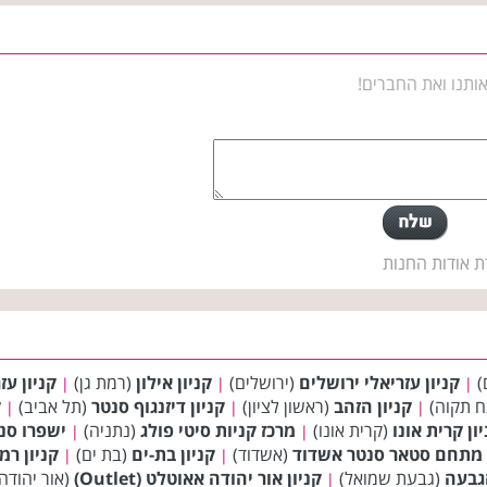
ותנו ואת החברים!
ת אודות החנות
)
קניון עזריאלי ירושלים
(ירושלים)
קניון אילון
(רמת גן)
קניון עז
|
|
|
 תקוה)
קניון הזהב
(ראשון לציון)
קניון דיזנגוף סנטר
(תל אביב)
ק
|
|
|
ון קרית אונו
(קרית אונו)
מרכז קניות סיטי פולג
(נתניה)
ישפרו סנט
|
|
מתחם סטאר סנטר אשדוד
(אשדוד)
קניון בת-ים
(בת ים)
קניון רמ
|
|
הגבעה
(גבעת שמואל)
קניון אור יהודה אאוטלט (Outlet)
(אור יהודה
|