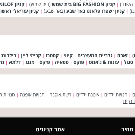
 השרון)
קניון BIG FASHION בית שמש
(בית שמש)
קניון BIG FASHION DANILOF טבריה
|
|
ו)
קניון ישפרו פלאנט באר שבע
(באר שבע)
קניון עזריאלי ראשו
|
|
)
זארה
גלריית המעצבים
קיווי
קסטרו
קרייזי ליין
בילבונג
|
|
|
|
|
|
סגול
עונות & ג'אמפ
פוקס
פפאיה
פיקס
מנגו
דלתא
מי
|
|
|
|
|
|
|
ם
חנויות ילדים
אופנת ילדים
רשת אופנה
חנויות אופנה
חנויות ת
|
|
|
|
|
בנקים
 מהיר
אתר קניונים