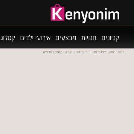
קניונים
חנויות
מבצעים
אירועי ילדים
קטלוגי
חנות
|
עסק
::
אפרודיטה
- חפש
מבצע
|
הנחה
|
קופון
|
סניפים