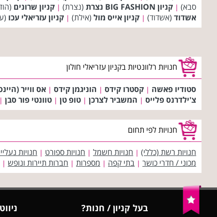
סבא)
קניון BIG FASHION נצרת
(נצרת)
קניון שרונים
(הוד
|
|
אשדוד
(אשדוד)
קניון אייס מול
(אילת)
קניון עזריאלי עכו
(עכ
|
|
חנויות רלוונטיות בקניון עזריאלי חולון
סטודיו פאשה
קסטרו קידס
הוניגמן קידס
אס ווייר (היינס
|
|
|
צ'ילדרנס פלייס
המשביר לצרכן
טופ טן
טוונטי פור סבן
|
|
|
|
חנויות לפי תחום
חנויות רשת (כללי)
חנויות חשמל
חנויות ספורט
חנויות נעליי
|
|
|
מכוני / חדרי כושר
בתי קפה
מספרות
חברות תיירות ונופש
|
|
|
|
בעל קניון / חנות?
ניווט