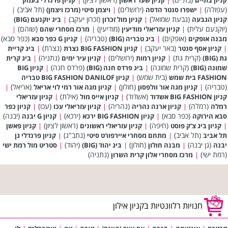
(עפולה)
(ירושלים)
(תל אביב)
|
ישפרו סנטר הדסה
|
ויצמן סיטי (מרכז ויצמן)
|
(גבעת שמואל)
(זכרון יעקב)
קניון הגבעה
|
קניון מול זכרון
|
ביג יוקנעם (BIG)
(יוקנעם עלית)
(מודיעין)
(שוהם)
|
קניון עזריאלי מודיעין
|
מרכז מסחרי שהם
|
(אופקים)
(טבריה)
(כפר סבא)
מבנה אופקים
|
ביג טבריה (BIG)
|
קניון G כפר סבא
(באר יעקב)
(נצרת)
|
קניון אסף סנטר
|
קניון BIG FASHION נצרת
|
ביג קריית
(קרית גת)
(ירושלים)
(נתניה)
גת (BIG)
|
קניון רמות
|
קניון עיר ימים
|
ביג קרית
(קרית שמונה)
(פרדס חנה)
שמונה (BIG)
|
ביג פרדס חנה (BIG)
|
קניון BIG
(בית שמש)
FASHION בית שמש
|
קניון BIG FASHION DANILOF טבריה
(טבריה)
(חולון)
(אריאל)
|
קניון מגה אור וולפסון
|
קניון מגה אור רמי לוי אריאל
|
(אשדוד)
(אילת)
קניון BIG FASHION אשדוד
|
קניון אייס מול
|
קניון עזריאלי
(רמלה)
(נהריה)
(עכו)
רמלה
|
קניון ארנה נהריה
|
קניון עזריאלי עכו
|
קניון כפר
(כפר סבא)
(ירכא)
(יבנה)
סבא הירוקה
|
קניון BIG FASHION ירכא
|
קניון G יבנה
(חיפה)
(ראשון לציון)
|
קניון ביג צ'ק פוסט
|
קניון עזריאלי ראשונים
|
קניון פאשן
(תל אביב)
(נתב"ג)
תל אביב
|
מתחם מסחרי איירפורט סיטי
|
קניון פרנדלי גן
(גן יבנה)
(חולון)
(יהוד)
יבנה
|
מבנה חולון
|
ביג יהוד (BIG)
|
סטריט מול רמת ישי
(רמת ישי)
(נתניה)
|
מרכז מסחרי אלון קרית השרון
חנויות רלוונטיות בקניון אילון