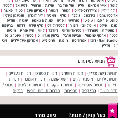
קרטרס
|
אינטימה
|
הגרה
|
אס ווייר (היינס)
|
זארה
|
זיפ
|
טימברלנד
|
לי
קופר
|
אייץ' אנד אם
|
סליו
|
פול אנד בר
|
פולגת
|
פרופיל
|
דסיגואל
|
קסטרו
|
קרייזי ליין
|
צ'ילדרנס פלייס
|
רנואר
|
רעומה
|
אמריקן איגל
|
סטודיו פאשה
|
אריסטו שמט
|
בילבונג
|
גולברי
|
גולף
|
מאניה
|
ליה לונדון
|
הוניגמן קידס
|
טוונטי פור סבן
|
טופ טן
|
נפרטיטי
|
פרש
|
עונות & ג'אמפ
|
יאנגה
|
הודיס
|
מנגו
|
פיקס
|
אייס קיוב
|
רונן חן
|
קסטרו קידס
|
גולף קידס
|
דלתא
|
ברשקה
|
נאוטיקה
|
סופרדריי
|
סטראדיווריוס
|
ריזרבד
|
קיווי
|
תיק פור יו
|
מיניסו
|
לסטר
|
ארנקי עמנואל
|
אבישג ארבל
|
בלאק אנד ווייט
|
סטורי
|
אינטר ג'ינס
|
Gan Studio - דוכן
|
אפרודיטה
|
מיננה
|
סמסונייט
|
אמריקן איגל ילדים
|
זיגי
זוג
|
אדלין
חנויות לפי תחום
חנויות רשת (כללי)
חנויות חשמל
חנויות ספורט
חנויות נעליים
|
|
|
|
חנויות ילדים
אופנת ילדים
רשת אופנה
חנויות אופנה
חנויות
|
|
|
|
תיקים
חנויות אופטיקה
חנויות משקפיים
חנויות תבלינים
מכוני /
|
|
|
|
חדרי כושר
בתי קפה
מספרות
חברות תיירות ונופש
בנקים
|
|
|
|
בעל קניון / חנות?
ניווט מהיר