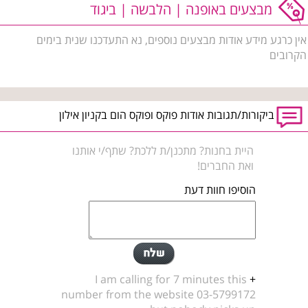
מבצעים באופנה | הלבשה | ביגוד
אין כרגע מידע אודות מבצעים נוספים, נא התעדכנו שנית בימים
הקרובים
ביקורות/תגובות אודות פוקס ופוקס הום בקניון אילון
היית בחנות? מתכנן/ת ללכת? שתף/י אותנו
ואת החברים!
הוסיפו חוות דעת
I am calling for 7 minutes this
+
number from the website 03-5799172