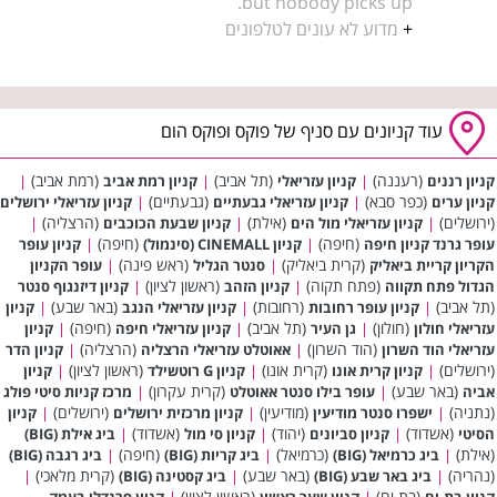
but nobody picks up.
+
מדוע לא עונים לטלפונים
עוד קניונים עם סניף של פוקס ופוקס הום
(רעננה)
(תל אביב)
(רמת אביב)
קניון רננים
|
קניון עזריאלי
|
קניון רמת אביב
|
(כפר סבא)
(גבעתיים)
קניון ערים
|
קניון עזריאלי גבעתיים
|
קניון עזריאלי ירושלים
(ירושלים)
(אילת)
(הרצליה)
|
קניון עזריאלי מול הים
|
קניון שבעת הכוכבים
|
(חיפה)
(חיפה)
עופר גרנד קניון חיפה
|
קניון CINEMALL (סינמול)
|
קניון עופר
(קרית ביאליק)
(ראש פינה)
הקריון קריית ביאליק
|
סנטר הגליל
|
עופר הקניון
(פתח תקוה)
(ראשון לציון)
הגדול פתח תקווה
|
קניון הזהב
|
קניון דיזנגוף סנטר
(תל אביב)
(רחובות)
(באר שבע)
|
קניון עופר רחובות
|
קניון עזריאלי הנגב
|
קניון
(חולון)
(תל אביב)
(חיפה)
עזריאלי חולון
|
גן העיר
|
קניון עזריאלי חיפה
|
קניון
(הוד השרון)
(הרצליה)
עזריאלי הוד השרון
|
אאוטלט עזריאלי הרצליה
|
קניון הדר
(ירושלים)
(קרית אונו)
(ראשון לציון)
|
קניון קרית אונו
|
קניון G רוטשילד
|
קניון
(באר שבע)
(קרית עקרון)
אביה
|
עופר בילו סנטר אאוטלט
|
מרכז קניות סיטי פולג
(נתניה)
(מודיעין)
(ירושלים)
|
ישפרו סנטר מודיעין
|
קניון מרכזית ירושלים
|
קניון
(אשדוד)
(יהוד)
(אשדוד)
הסיטי
|
קניון סביונים
|
קניון סי מול
|
ביג אילת (BIG)
(אילת)
(כרמיאל)
(חיפה)
|
ביג כרמיאל (BIG)
|
ביג קריות (BIG)
|
ביג רגבה (BIG)
(נהריה)
(באר שבע)
(קרית מלאכי)
|
ביג באר שבע (BIG)
|
ביג קסטינה (BIG)
|
(בת ים)
(ראשון לציון)
קניון בת-ים
|
קניון שער ראשון
|
קניון פרנדלי בעמק