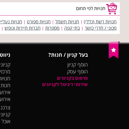
חנויות לפי תחום
חנויות רשת (כללי)
חנויות חשמל
חנויות ספורט
חנויות נעליי
|
|
|
מכוני / חדרי כושר
בתי קפה
מספרות
חברות תיירות ונופש
|
|
|
|
בעל קניון / חנות?
ניווט
הוסף קניון
קניוני
הוסף עסק
מרכזי
פרסום בקניונים
חנויות
שירותי דיגיטל לקניונים
חנות
אירועי
אירוע
צרכנו
קניונ
אוכל 