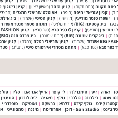
יאלי גבעתיים
(גבעתיים)
קניון עזריאלי ירושלים
(ירושלים)
קניון ע
|
|
ל פתח תקווה
(פתח תקוה)
קניון הזהב
(ראשון לציון)
קניון דיזנגוף 
|
|
יב)
קניון עזריאלי חיפה
(חיפה)
אאוטלט עזריאלי הרצליה
(הרצלי
|
|
ה)
ישפרו סנטר מודיעין
(מודיעין)
קניון הסיטי
(אשדוד)
ביג אילת (BIG
|
|
|
בע)
ביג קסטינה (BIG)
(קרית מלאכי)
מתחם סטאר סנטר אשדוד
(
|
|
לי מודיעין
(מודיעין)
קניון G כפר סבא
(כפר סבא)
קניון BIG FASHION נצרת
|
|
תניה)
ביג קרית שמונה (BIG)
(קרית שמונה)
ביג פרדס חנה (BIG)
|
|
(אשדוד)
קניון עזריאלי רמלה
(רמלה)
קניון ארנ
|
|
 כפר סבא
(כפר סבא)
מתחם מסחרי איירפורט סיטי
(נתב"ג)
סטרי
|
|
ס)
זארה
זיפ
טימברלנד
לי קופר
אייץ' אנד אם
סליו
פול א
|
|
|
|
|
|
|
טו שמט
בילבונג
גולברי
גולף
מאניה
ליה לונדון
הוניגמן 
|
|
|
|
|
|
קסטרו קידס
גולף קידס
דלתא
ברשקה
נאוטיקה
סופרדריי
|
|
|
|
|
|
טר ג'ינס
Gan Studio - דוכן
אפרודיטה
מיננה
סמסונייט
אמ
|
|
|
|
|