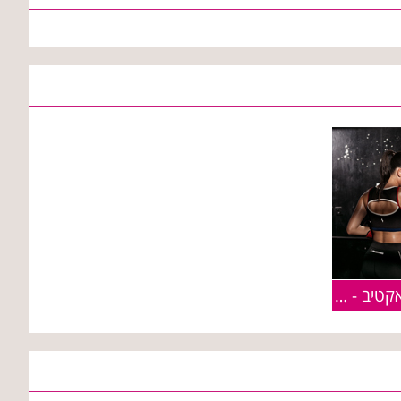
קסטרו מציגה: TLV קולקציית אקטיב - ללא הפסקה