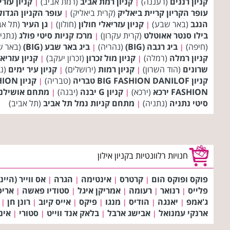
קניון רננים
(רעננה)
קניון רמת אביב
(רמת אביב)
קניון עזר
|
|
עופר הקריון קריית ביאליק
(קרית ביאליק)
עופר הקניון הגדו
|
הנגב
(באר שבע)
קניון עזריאלי חולון
(חולון)
גן העיר
(תל אב
|
|
בילו סנטר אאוטלט
(קרית עקרון)
מרכז קניות סיטי פולג
(נתני
|
(חיפה)
ביג רגבה (BIG)
(נהריה)
ביג באר שבע (BIG)
(באר ש
|
|
קניון רמלה
(רמלה)
קניון מול זכרון
(זכרון יעקב)
קניון עזריא
|
|
שרונים
(הוד השרון)
קניון רמות
(ירושלים)
קניון עיר ימים
(נ
|
|
קניון BIG FASHION DANILOF טבריה
(טבריה)
קניון BIG FASHION אשדוד
|
FASHION ירכא
(ירכא)
קניון G יבנה
(יבנה)
מתחם אושילנד
|
|
סיטי נתניה
(נתניה)
מתחם קניות נמל תל אביב
(תל אביב)
|
חנויות רלוונטיות בקניון אילון
פוקס ופוקס הום
קרטרס
אינטימה
הגרה
אס ווייר (היינ
|
|
|
|
פלייס
רנואר
רעומה
אמריקן איגל
סטודיו פאשה
אריס
|
|
|
|
|
ג'אמפ
יאנגה
הודיס
מנגו
פיקס
אייס קיוב
רונן חן
|
|
|
|
|
|
|
ארנקי עמנואל
אבישג ארבל
בלאק אנד ווייט
סטורי
אינ
|
|
|
|