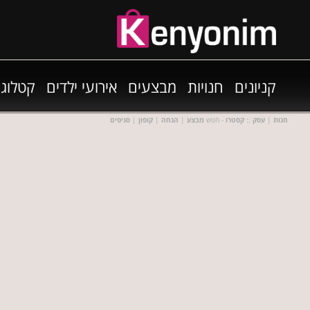
קניונים
חנויות
מבצעים
אירועי ילדים
קטלוגי
חנות
|
עסק
::
קסטרו
- חפש
מבצע
|
הנחה
|
קופון
|
סניפים