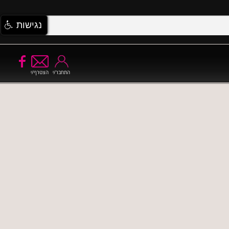
נגישות
התחבר/י
הצטרף/י