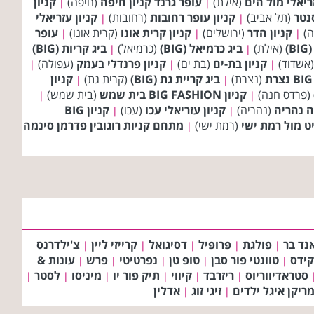
זריאלי מול הים
(אילת)
עופר גרנד קניון חיפה
(חיפה)
קניון
|
|
סנטר
(תל אביב)
קניון עופר רחובות
(רחובות)
קניון עזריאלי
|
|
ה)
קניון הדר
(ירושלים)
קניון קרית אונו
(קרית אונו)
עופר
|
|
|
)
(אילת)
ביג כרמיאל (BIG)
(כרמיאל)
ביג קריות (BIG)
|
|
אשדוד)
קניון בת-ים
(בת ים)
קניון פרנדלי בעמק
(עפולה)
|
|
|
(נצרת)
ביג קריית גת (BIG)
(קרית גת)
קניון
|
|
(פרדס חנה)
קניון BIG FASHION בית שמש
(בית שמש)
|
|
ה נהריה
(נהריה)
קניון עזריאלי עכו
(עכו)
קניון BIG
|
|
ט מול רמת ישי
(רמת ישי)
מתחם קניות רוגובין פדרמן סינמה
|
נד בר
פולגת
פרופיל
דסיגואל
קרייזי ליין
צ'ילדרנס
|
|
|
|
|
קידס
טוונטי פור סבן
טופ טן
נפרטיטי
פרש
עונות &
|
|
|
|
|
סטראדיווריוס
ריזרבד
קיווי
תיק פור יו
מיניסו
לסטר
|
|
|
|
|
|
ריקן איגל ילדים
זיגי זוג
אדלין
|
|