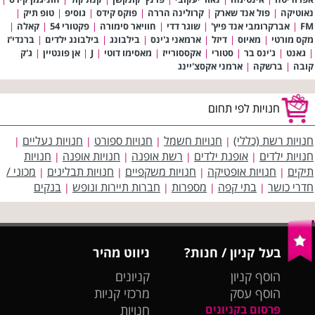
נאוטיקה
|
פול אנד שארק
|
קרולינה הררה
|
פוקס קידס
|
גוסיפ
|
טופ תיק
|
FM
|
אברקרומבי אנד פיץ'
|
שוגר דדי
|
חוויאר סימורה
|
פקטורי 54
|
קאלה
|
מקס מורטי
|
מאיוס
|
דיזל
|
ארמאני ג'ינס
|
בילבונג
|
בילבונג ילדים
|
ברנדי'ז
|
גאנט
|
ג'ינס בר
|
סטורי
|
אקססורייז
|
מאסימו דוטי
|
J
|
אן פונטיין
|
ג'ק
קובה
|
ברשקה
|
ארמני אקסצ'יינג
חנויות לפי תחום
חנויות רשת (כללי)
חנויות חשמל
חנויות ספורט
חנויות נעליים
|
|
|
|
חנויות ילדים
אופנת ילדים
רשת אופנה
חנויות אופנה
חנויות
|
|
|
|
תיקים
חנויות אופטיקה
חנויות משקפיים
חנויות תבלינים
מכוני /
|
|
|
|
חדרי כושר
בתי קפה
מספרות
חברות תיירות ונופש
בנקים
|
|
|
|
בעל קניון / חנות?
ניווט מהיר
הוסף קניון
קניונים
הוסף עסק
מרכזי קניות
פרסום בקניונים
חנויות