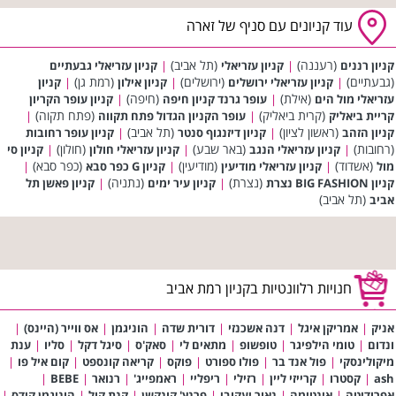
עוד קניונים עם סניף של זארה
(רעננה)
(תל אביב)
קניון רננים
|
קניון עזריאלי
|
קניון עזריאלי גבעתיים
(גבעתיים)
(ירושלים)
(רמת גן)
|
קניון עזריאלי ירושלים
|
קניון אילון
|
קניון
(אילת)
(חיפה)
עזריאלי מול הים
|
עופר גרנד קניון חיפה
|
קניון עופר הקריון
(קרית ביאליק)
(פתח תקוה)
קריית ביאליק
|
עופר הקניון הגדול פתח תקווה
|
(ראשון לציון)
(תל אביב)
קניון הזהב
|
קניון דיזנגוף סנטר
|
קניון עופר רחובות
(רחובות)
(באר שבע)
(חולון)
|
קניון עזריאלי הנגב
|
קניון עזריאלי חולון
|
קניון סי
(אשדוד)
(מודיעין)
(כפר סבא)
מול
|
קניון עזריאלי מודיעין
|
קניון G כפר סבא
|
(נצרת)
(נתניה)
קניון BIG FASHION נצרת
|
קניון עיר ימים
|
קניון פאשן תל
(תל אביב)
אביב
חנויות רלוונטיות בקניון רמת אביב
אניק
|
אמריקן איגל
|
דנה אשכנזי
|
דורית שדה
|
הוניגמן
|
אס ווייר (היינס)
|
ונדום
|
טומי הילפיגר
|
טופשופ
|
מתאים לי
|
סאק'ס
|
סיגל דקל
|
סליו
|
ענת
מיקולינסקי
|
פול אנד בר
|
פולו ספורט
|
פוקס
|
קריאה קונספט
|
קום איל פו
|
ash
|
קסטרו
|
קרייזי ליין
|
רזילי
|
ריפליי
|
ראמפייג'
|
רנואר
|
BEBE
|
אפרודיטה
|
אינטימה
|
נאור יעקובי
|
פרנץ' קונקשן
|
קנת קול
|
הוניגמן קידס
|