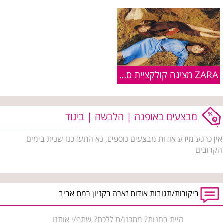
ZARA מציגה קולקציית סתיו חורף 2015-16
מבצעים באופנה | הלבשה | ביגוד
אין כרגע מידע אודות מבצעים נוספים, נא התעדכנו שנית בימים
הקרובים
ביקורות/תגובות אודות זארה בקניון רמת אביב
היית בחנות? מתכנן/ת ללכת? שתף/י אותנו