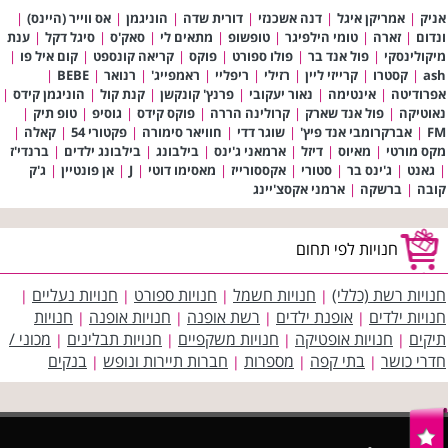
אניק
|
אמריקן איגל
|
דנה אשכנזי
|
דורית שדה
|
הוניגמן
|
אס ווייר (היינס)
|
ונדום
|
זארה
|
טומי הילפיגר
|
טופשופ
|
מתאים לי
|
סאק'ס
|
סיגל דקל
|
ענת
מיקולינסקי
|
פול אנד בר
|
פולו ספורט
|
פוקס
|
קריאה קונספט
|
קום איל פו
|
ash
|
קסטרו
|
קרייזי ליין
|
רזילי
|
ריפליי
|
ראמפייג'
|
רנואר
|
BEBE
|
אפרודיטה
|
אינטימה
|
נאור יעקובי
|
פרנץ' קונקשן
|
קנת קול
|
הוניגמן קידס
|
נאוטיקה
|
פול אנד שארק
|
קרולינה הררה
|
פוקס קידס
|
גוסיפ
|
טופ תיק
|
FM
|
אברקרומבי אנד פיץ'
|
שוגר דדי
|
חוויאר סימורה
|
פקטורי 54
|
קאלה
|
מקס מורטי
|
מאיוס
|
דיזל
|
ארמאני ג'ינס
|
בילבונג
|
בילבונג ילדים
|
ברנדי'ז
|
גאנט
|
ג'ינס בר
|
סטורי
|
אקססורייז
|
מאסימו דוטי
|
J
|
אן פונטיין
|
ג'ק
קובה
|
ברשקה
|
ארמני אקסצ'יינג
חנויות לפי תחום
חנויות רשת (כללי)
חנויות חשמל
חנויות ספורט
חנויות נעליים
|
|
|
|
חנויות ילדים
אופנת ילדים
רשת אופנה
חנויות אופנה
חנויות
|
|
|
|
תיקים
חנויות אופטיקה
חנויות משקפיים
חנויות תבלינים
מכוני /
|
|
|
|
חדרי כושר
בתי קפה
מספרות
חברות תיירות ונופש
בנקים
|
|
|
|