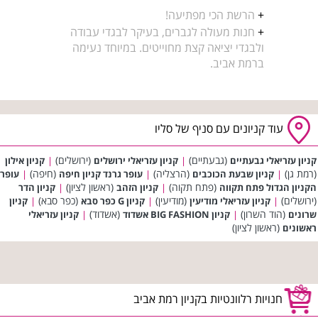
+
הרשת הכי מפתיעה!
+
חנות מעולה לגברים, בעיקר לבגדי עבודה
ולבגדי יציאה קצת מחוייטים. במיוחד נעימה
ברמת אביב.
עוד קניונים עם סניף של סליו
(גבעתיים)
(ירושלים)
קניון עזריאלי גבעתיים
|
קניון עזריאלי ירושלים
|
קניון אילון
(רמת גן)
(הרצליה)
(חיפה)
|
קניון שבעת הכוכבים
|
עופר גרנד קניון חיפה
|
עופר
(פתח תקוה)
(ראשון לציון)
הקניון הגדול פתח תקווה
|
קניון הזהב
|
קניון הדר
(ירושלים)
(מודיעין)
(כפר סבא)
|
קניון עזריאלי מודיעין
|
קניון G כפר סבא
|
קניון
(הוד השרון)
(אשדוד)
שרונים
|
קניון BIG FASHION אשדוד
|
קניון עזריאלי
(ראשון לציון)
ראשונים
חנויות רלוונטיות בקניון רמת אביב