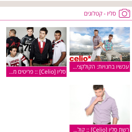
סליו - קטלוגים
עכשיו בחנויות: הקולקציה החדשה של CELIO
סליו [Celio] :: פריטים מקולקציית חורף 2010
רשת סליו [Celio] :: קולקציית קיץ 2009