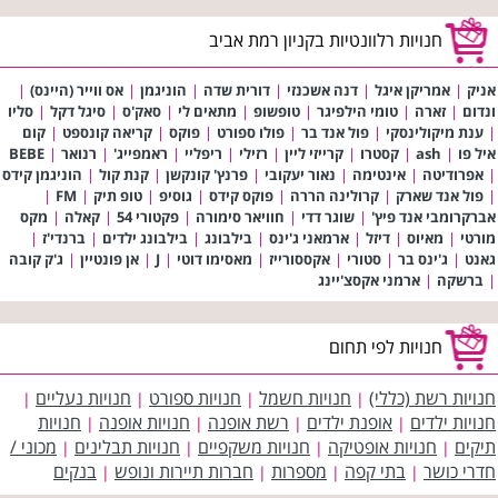
חנויות רלוונטיות בקניון רמת אביב
אניק
|
אמריקן איגל
|
דנה אשכנזי
|
דורית שדה
|
הוניגמן
|
אס ווייר (היינס)
|
ונדום
|
זארה
|
טומי הילפיגר
|
טופשופ
|
מתאים לי
|
סאק'ס
|
סיגל דקל
|
סליו
|
ענת מיקולינסקי
|
פול אנד בר
|
פולו ספורט
|
פוקס
|
קריאה קונספט
|
קום
איל פו
|
ash
|
קסטרו
|
קרייזי ליין
|
רזילי
|
ריפליי
|
ראמפייג'
|
רנואר
|
BEBE
|
אפרודיטה
|
אינטימה
|
נאור יעקובי
|
פרנץ' קונקשן
|
קנת קול
|
הוניגמן קידס
|
פול אנד שארק
|
קרולינה הררה
|
פוקס קידס
|
גוסיפ
|
טופ תיק
|
FM
|
אברקרומבי אנד פיץ'
|
שוגר דדי
|
חוויאר סימורה
|
פקטורי 54
|
קאלה
|
מקס
מורטי
|
מאיוס
|
דיזל
|
ארמאני ג'ינס
|
בילבונג
|
בילבונג ילדים
|
ברנדי'ז
|
גאנט
|
ג'ינס בר
|
סטורי
|
אקססורייז
|
מאסימו דוטי
|
J
|
אן פונטיין
|
ג'ק קובה
|
ברשקה
|
ארמני אקסצ'יינג
חנויות לפי תחום
חנויות רשת (כללי)
חנויות חשמל
חנויות ספורט
חנויות נעליים
|
|
|
|
חנויות ילדים
אופנת ילדים
רשת אופנה
חנויות אופנה
חנויות
|
|
|
|
תיקים
חנויות אופטיקה
חנויות משקפיים
חנויות תבלינים
מכוני /
|
|
|
|
חדרי כושר
בתי קפה
מספרות
חברות תיירות ונופש
בנקים
|
|
|
|