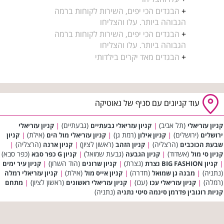
+
הבגדים הכי יפים, השירות לקוחות ברמה
הגבוהה ביותר. עלו והצליחו
+
הבגדים הכי יפים, השירות לקוחות ברמה
הגבוהה ביותר. עלו והצליחו
+
הבגדים מאד יקרים בילדותי
עוד קניונים עם סניף של נאוטיקה
(תל אביב)
(גבעתיים)
קניון עזריאלי
|
קניון עזריאלי גבעתיים
|
קניון עזריאלי
(ירושלים)
(רמת גן)
(אילת)
ירושלים
|
קניון אילון
|
קניון עזריאלי מול הים
|
קניון
(הרצליה)
(ראשון לציון)
(הרצליה)
שבעת הכוכבים
|
קניון הזהב
|
קניון ארנה
|
(אשדוד)
(גבעת שמואל)
(כפר סבא)
קניון סי מול
|
קניון הגבעה
|
קניון G כפר סבא
(נצרת)
(הוד השרון)
|
קניון BIG FASHION נצרת
|
קניון שרונים
|
קניון עיר ימים
(נתניה)
(חדרה)
(אילת)
|
מבנה גן שמואל
|
קניון אייס מול
|
קניון עזריאלי רמלה
(רמלה)
(עכו)
(ראשון לציון)
|
קניון עזריאלי עכו
|
קניון עזריאלי ראשונים
|
מתחם
(נתניה)
קניות רוגובין פדרמן סינמה סיטי נתניה