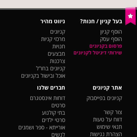
בעל קניון / חנות?
ניווט מהיר
הוסף קניון
קניונים
הוסף עסק
מרכזי קניות
פרסום בקניונים
חנויות
שירותי דיגיטל לקניונים
מבצעים
צרכנות
קניונים בחו"ל
אוכל ובישול בקניונים
אתר קניונים
חברים שלנו
קניונים בפייסבוק
דוחות אינסטגרם
סרטים
צור קשר
בתי קולנוע
דווח על טעות
סרטי ילדים
תנאי שימוש
אורייתא - ספר ושמנים
הצהרת נגישות
לנשים