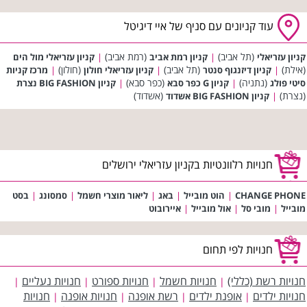
עוד קניונים עם סניף של איי דיגיטל
(תל אביב)
(רמת אביב)
קניון עזריאלי
|
קניון רמת אביב
|
קניון עזריאלי מול הים
(אילת)
(תל אביב)
(חולון)
|
קניון דיזנגוף סנטר
|
קניון עזריאלי חולון
|
מרכז קניות
(נתניה)
(כפר סבא)
סיטי פולג
|
קניון G כפר סבא
|
קניון BIG FASHION נצרת
(נצרת)
(אשדוד)
|
קניון BIG FASHION אשדוד
חנויות רלוונטיות בקניון עזריאלי ירושלים
CHANGE PHONE
|
הוט מובייל
|
באג
|
ליאור מוצרי חשמל
|
סמסונג
|
בסט
מובייל
|
מובי סל
|
אול מובייל
|
איירובוט
חנויות לפי תחום
חנויות רשת (כללי)
חנויות חשמל
חנויות ספורט
חנויות נעליים
|
|
|
|
חנויות ילדים
אופנת ילדים
רשת אופנה
חנויות אופנה
חנויות
|
|
|
|