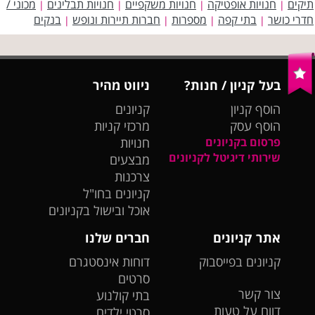
תיקים
חנויות אופטיקה
חנויות משקפיים
חנויות תבלינים
מכוני /
|
|
|
|
חדרי כושר
בתי קפה
מספרות
חברות תיירות ונופש
בנקים
|
|
|
|
בעל קניון / חנות?
ניווט מהיר
הוסף קניון
קניונים
הוסף עסק
מרכזי קניות
פרסום בקניונים
חנויות
שירותי דיגיטל לקניונים
מבצעים
צרכנות
קניונים בחו"ל
אוכל ובישול בקניונים
אתר קניונים
חברים שלנו
קניונים בפייסבוק
דוחות אינסטגרם
סרטים
צור קשר
בתי קולנוע
דווח על טעות
סרטי ילדים