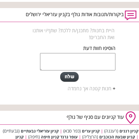
ביקורות/תגובות אודות גולף בקניון עזריאלי ירושלים
היית בחנות? מתכנן/ת ללכת? שתף/י אותנו
ואת החברים!
הוסיפו חוות דעת
+
חנות קטנה אך נחמדה
עוד קניונים עם סניף של גולף
(רעננה)
(כפר סבא)
(גבעתיים)
קניון רננים
|
קניון ערים
|
קניון עזריאלי גבעתיים
(הרצליה)
(חיפה)
|
קניון שבעת הכוכבים
|
עופר גרנד קניון חיפה
|
קניון