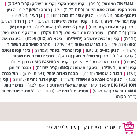
(חיפה)
(קרית ביאליק)
CINEMALL (סינמול)
|
קניון עופר הקריון קריית ביאליק
|
(פתח תקוה)
(ראשון לציון)
עופר הקניון הגדול פתח תקווה
|
קניון הזהב
|
קניון
(תל אביב)
(רחובות)
(תל אביב)
דיזנגוף סנטר
|
קניון עופר רחובות
|
גן העיר
|
(חיפה)
(ירושלים)
(ירושלים)
קניון עזריאלי חיפה
|
קניון ישראל תלפיות
|
קניון הדר
(קרית אונו)
(ראשון לציון)
|
קניון קרית אונו
|
קניון G רוטשילד
|
קניון אם (M)
(בית חרות)
(קרית עקרון)
הדרך
|
עופר בילו סנטר אאוטלט
|
מרכז קניות סיטי פולג
(נתניה)
(ירושלים)
(אילת)
|
קניון מרכזית ירושלים
|
ביג אילת (BIG)
|
ביג כרמיאל
(כרמיאל)
(באר שבע)
(BIG)
|
ביג באר שבע (BIG)
|
מתחם סטאר סנטר אשדוד
(אשדוד)
(בת ים)
(עפולה)
|
קניון בת-ים
|
קניון פרנדלי בעמק
|
ביג יוקנעם (BIG)
(יוקנעם עלית)
(מודיעין)
|
קניון עזריאלי מודיעין
|
מרכז קניות חוצות שפיים
(שפיים)
(באר שבע)
(נצרת)
|
מבנה באר שבע
|
קניון BIG FASHION נצרת
|
(ירושלים)
(קרית שמונה)
קניון רמות
|
ביג קרית שמונה (BIG)
|
מבנה תל חנן
(נשר)
(חדרה)
(בארות יצחק)
|
מבנה גן שמואל
|
מבנה בארות יצחק
|
מול כנרת
(צמח)
(אשדוד)
(נהריה)
|
קניון BIG FASHION אשדוד
|
קניון ארנה נהריה
|
קניון
(ירכא)
(ראשון לציון)
BIG FASHION ירכא
|
קניון עזריאלי ראשונים
|
מרכז קניות
(באר שבע)
(רמת ישי)
MAX נווה זאב
|
סטריט מול רמת ישי
|
Y סנטר פתח תקווה
(פתח תקוה)
חנויות רלוונטיות בקניון עזריאלי ירושלים