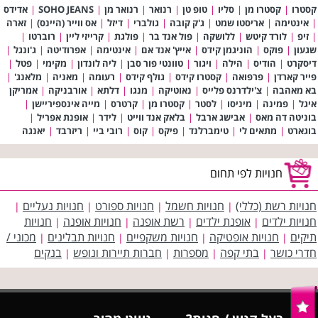
קסטרו
|
קסטרו מן
|
סליו
|
טופ טן
|
רנואר
|
רנואר מן
|
SOHO JEANS
|
אדידס
|
אינטימה
|
אריסטו שמט
|
ג'ק קובה
|
גולברי
|
דיזל
|
אס ווייר (היינס)
|
זארה
|
זיפ
|
לורד קיטש
|
ללושקה
|
פול אנד בר
|
פולגת
|
קרייזי ליין
|
רוברטו
|
שגעון
|
פוקס
|
הוניגמן קידס
|
אייץ' אנד אם
|
אינטימה
|
אפרודיטה
|
ג'ונגל
|
דיסקרט
|
הודיס
|
הילה
|
ויגור
|
טוונטי פור סבן
|
ליה לונדון
|
מקימי
|
פטל
|
פייר קארדן
|
פרפואה
|
קסטרו קידס
|
גולף קידס
|
רעומה
|
מאניה
|
מלאנג'
|
בא מאהבה
|
צ'ילדרנס פלייס
|
נאוטיקה
|
מנגו
|
דלתא
|
אורבניקה
|
אמריקן
איגל
|
פמינה
|
מיניסו
|
לסטר
|
קסטרו מן
|
קרטרס
|
מייה אינספיריישן
|
בוניטה דה מאס
|
אבישג ארבל
|
בלאק אנד ווייט
|
לידר
|
אופנת אפריל
|
בוגארט
|
מתאים לי
|
טימברלנד
|
פיקס
|
קוס
|
רובי ביי
|
ריזרבד
|
יאנגה
חנויות לפי תחום
חנויות רשת (כללי)
חנויות חשמל
חנויות ספורט
חנויות נעליים
|
|
|
|
חנויות ילדים
אופנת ילדים
רשת אופנה
חנויות אופנה
חנויות
|
|
|
|
תיקים
חנויות אופטיקה
חנויות משקפיים
חנויות תבלינים
מכוני /
|
|
|
|
חדרי כושר
בתי קפה
מספרות
חברות תיירות ונופש
בנקים
|
|
|
|