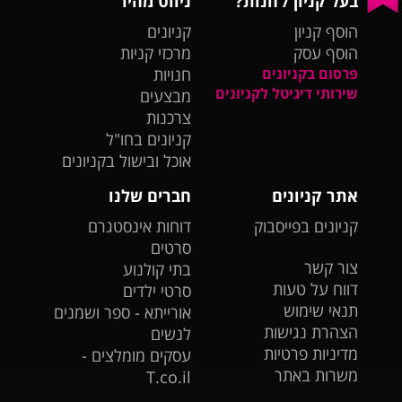
בעל קניון / חנות?
ניווט מהיר
הוסף קניון
קניונים
הוסף עסק
מרכזי קניות
פרסום בקניונים
חנויות
שירותי דיגיטל לקניונים
מבצעים
צרכנות
קניונים בחו"ל
אוכל ובישול בקניונים
אתר קניונים
חברים שלנו
קניונים בפייסבוק
דוחות אינסטגרם
סרטים
צור קשר
בתי קולנוע
דווח על טעות
סרטי ילדים
תנאי שימוש
אורייתא - ספר ושמנים
הצהרת נגישות
לנשים
מדיניות פרטיות
עסקים מומלצים -
משרות באתר
T.co.il