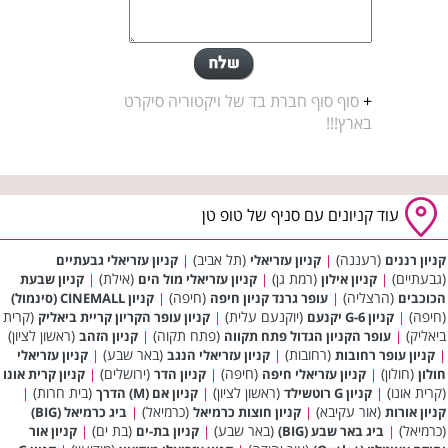
+
סוף סוף חברת בד של ויקטוריה סיקרט
בארץ!!!
עוד קניונים עם סניף של טופ טן
(רעננה)
(תל אביב)
קניון רננים
|
קניון עזריאלי
|
קניון עזריאלי גבעתיים
(גבעתיים)
(רמת גן)
(אילת)
|
קניון אילון
|
קניון עזריאלי מול הים
|
קניון שבעת
(הרצליה)
(חיפה)
הכוכבים
|
עופר גרנד קניון חיפה
|
קניון CINEMALL (סינמול)
(חיפה)
(יוקנעם עלית)
(קרית
|
קניון G-6 יקנעם
|
קניון עופר הקריון קריית ביאליק
ביאליק)
(פתח תקוה)
(ראשון לציון)
|
עופר הקניון הגדול פתח תקווה
|
קניון הזהב
(רחובות)
(באר שבע)
|
קניון עופר רחובות
|
קניון עזריאלי הנגב
|
קניון עזריאלי
(חולון)
(חיפה)
(ירושלים)
חולון
|
קניון עזריאלי חיפה
|
קניון הדר
|
קניון קרית אונו
(קרית אונו)
(ראשון לציון)
(בית חרות)
|
קניון G רוטשילד
|
קניון אם (M) הדרך
|
(אור עקיבא)
(כרמיאל)
קניון אורות
|
קניון חוצות כרמיאל
|
ביג כרמיאל (BIG)
(כרמיאל)
(באר שבע)
(בת ים)
|
ביג באר שבע (BIG)
|
קניון בת-ים
|
קניון אור