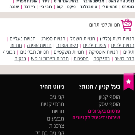
בוניטה דה מאס
|
אבישג ארבל
|
בלאק אנד ווייט
|
לידר
|
אופנת אפריל
|
בוגארט
|
מתאים לי
|
טימברלנד
|
פיקס
|
קוס
|
רובי ביי
|
ריזרבד
|
יאנגה
חנויות לפי תחום
חנויות רשת (כללי)
חנויות חשמל
חנויות ספורט
חנויות נעליים
|
|
|
|
חנויות ילדים
אופנת ילדים
רשת אופנה
חנויות אופנה
חנויות
|
|
|
|
תיקים
חנויות אופטיקה
חנויות משקפיים
חנויות תבלינים
מכוני /
|
|
|
|
חדרי כושר
בתי קפה
מספרות
חברות תיירות ונופש
בנקים
|
|
|
|
בעל קניון / חנות?
ניווט מהיר
הוסף קניון
קניונים
הוסף עסק
מרכזי קניות
פרסום בקניונים
חנויות
שירותי דיגיטל לקניונים
מבצעים
צרכנות
קניונים בחו"ל