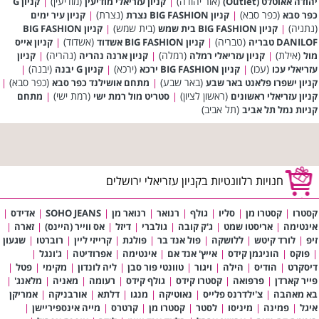
(אור יהודה)
(מודיעין)
יהודה אאוטלט (Outlet)
|
קניון עזריאלי מודיעין
|
קניון G
(כפר סבא)
(נצרת)
כפר סבא
|
קניון BIG FASHION נצרת
|
קניון עיר ימים
(נתניה)
(בית שמש)
|
קניון BIG FASHION בית שמש
|
קניון BIG FASHION
(טבריה)
(אשדוד)
DANILOF טבריה
|
קניון BIG FASHION אשדוד
|
קניון אייס
(אילת)
(רמלה)
(נהריה)
מול
|
קניון עזריאלי רמלה
|
קניון ארנה נהריה
|
קניון
(עכו)
(ירכא)
(יבנה)
עזריאלי עכו
|
קניון BIG FASHION ירכא
|
קניון G יבנה
|
(באר שבע)
(כפר סבא)
קניון ישפרו פלאנט באר שבע
|
מתחם אושילנד כפר סבא
|
(ראשון לציון)
(רמת ישי)
קניון עזריאלי ראשונים
|
סטריט מול רמת ישי
|
מתחם
(תל אביב)
קניות נמל תל אביב
חנויות רלוונטיות בקניון עזריאלי ירושלים
קסטרו
|
קסטרו מן
|
סליו
|
גולף
|
רנואר
|
רנואר מן
|
SOHO JEANS
|
אדידס
|
אינטימה
|
אריסטו שמט
|
ג'ק קובה
|
גולברי
|
דיזל
|
אס ווייר (היינס)
|
זארה
|
זיפ
|
לורד קיטש
|
ללושקה
|
פול אנד בר
|
פולגת
|
קרייזי ליין
|
רוברטו
|
שגעון
|
פוקס
|
הוניגמן קידס
|
אייץ' אנד אם
|
אינטימה
|
אפרודיטה
|
ג'ונגל
|
דיסקרט
|
הודיס
|
הילה
|
ויגור
|
טוונטי פור סבן
|
ליה לונדון
|
מקימי
|
פטל
|
פייר קארדן
|
פרפואה
|
קסטרו קידס
|
גולף קידס
|
רעומה
|
מאניה
|
מלאנג'
|
בא מאהבה
|
צ'ילדרנס פלייס
|
נאוטיקה
|
מנגו
|
דלתא
|
אורבניקה
|
אמריקן
איגל
|
פמינה
|
מיניסו
|
לסטר
|
קסטרו מן
|
קרטרס
|
מייה אינספיריישן
|