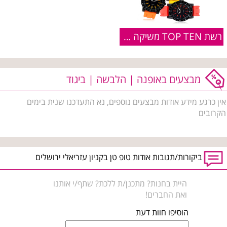
רשת TOP TEN משיקה קולקציית גברים
מבצעים באופנה | הלבשה | ביגוד
אין כרגע מידע אודות מבצעים נוספים, נא התעדכנו שנית בימים
הקרובים
ביקורות/תגובות אודות טופ טן בקניון עזריאלי ירושלים
היית בחנות? מתכנן/ת ללכת? שתף/י אותנו
ואת החברים!
הוסיפו חוות דעת