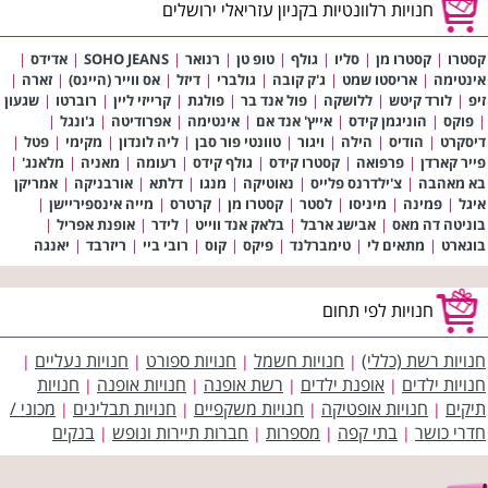
חנויות רלוונטיות בקניון עזריאלי ירושלים
קסטרו
|
קסטרו מן
|
סליו
|
גולף
|
טופ טן
|
רנואר
|
SOHO JEANS
|
אדידס
|
אינטימה
|
אריסטו שמט
|
ג'ק קובה
|
גולברי
|
דיזל
|
אס ווייר (היינס)
|
זארה
|
זיפ
|
לורד קיטש
|
ללושקה
|
פול אנד בר
|
פולגת
|
קרייזי ליין
|
רוברטו
|
שגעון
|
פוקס
|
הוניגמן קידס
|
אייץ' אנד אם
|
אינטימה
|
אפרודיטה
|
ג'ונגל
|
דיסקרט
|
הודיס
|
הילה
|
ויגור
|
טוונטי פור סבן
|
ליה לונדון
|
מקימי
|
פטל
|
פייר קארדן
|
פרפואה
|
קסטרו קידס
|
גולף קידס
|
רעומה
|
מאניה
|
מלאנג'
|
בא מאהבה
|
צ'ילדרנס פלייס
|
נאוטיקה
|
מנגו
|
דלתא
|
אורבניקה
|
אמריקן
איגל
|
פמינה
|
מיניסו
|
לסטר
|
קסטרו מן
|
קרטרס
|
מייה אינספיריישן
|
בוניטה דה מאס
|
אבישג ארבל
|
בלאק אנד ווייט
|
לידר
|
אופנת אפריל
|
בוגארט
|
מתאים לי
|
טימברלנד
|
פיקס
|
קוס
|
רובי ביי
|
ריזרבד
|
יאנגה
חנויות לפי תחום
חנויות רשת (כללי)
חנויות חשמל
חנויות ספורט
חנויות נעליים
|
|
|
|
חנויות ילדים
אופנת ילדים
רשת אופנה
חנויות אופנה
חנויות
|
|
|
|
תיקים
חנויות אופטיקה
חנויות משקפיים
חנויות תבלינים
מכוני /
|
|
|
|
חדרי כושר
בתי קפה
מספרות
חברות תיירות ונופש
בנקים
|
|
|
|