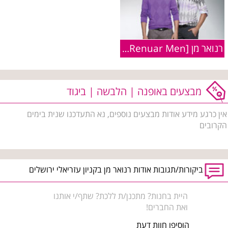
רנואר מן [Renuar Men] :: קולקציית חורף 2009/2010
מבצעים באופנה | הלבשה | ביגוד
אין כרגע מידע אודות מבצעים נוספים, נא התעדכנו שנית בימים
הקרובים
ביקורות/תגובות אודות רנואר מן בקניון עזריאלי ירושלים
היית בחנות? מתכנן/ת ללכת? שתף/י אותנו
ואת החברים!
הוסיפו חוות דעת