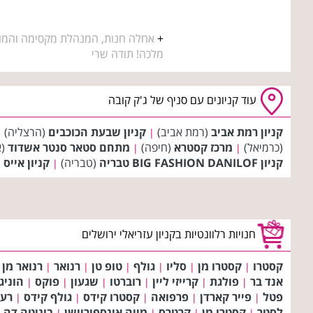
+
אחלה חנות, המנהלת מקסימה והמוכ
מלכה! תודה שרי
עוד קניונים עם סניף של ג'ק קובה
קניון רמת אביב
(רמת אביב)
קניון שבעת הכוכבים
(הרצליה)
|
|
(כרמיאל)
מרכז קסטרא
(חיפה)
מתחם סטאר סנטר אשדוד
(א
|
|
קניון BIG FASHION DANILOF טבריה
(טבריה)
קניון אייס 
|
חנויות רלוונטיות בקניון עזריאלי ירושלים
קסטרו
קסטרו מן
סליו
גולף
טופ טן
רנואר
רנואר מן
|
|
|
|
|
|
אנד בר
פולגת
קרייזי ליין
רוברטו
שגעון
פוקס
הוניג
|
|
|
|
|
|
פטל
פייר קארדן
פרפואה
קסטרו קידס
גולף קידס
רע
|
|
|
|
|
לסטר
קסטרו מן
קרטרס
מייה אינספיריישן
בוניטה דה 
|
|
|
|