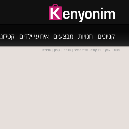
קניונים
חנויות
מבצעים
אירועי ילדים
קטלוגי
חנות
|
עסק
::
ג'ק קובה
- חפש
מבצע
|
הנחה
|
קופון
|
סניפים