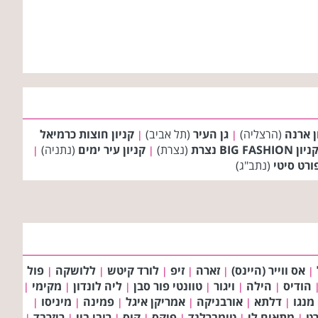
ן ארנה
(הרצליה)
גן העיר
(תל אביב)
קניון חוצות כרמיאל
|
|
ניון BIG FASHION נצרת
(נצרת)
קניון עיר ימים
(נתניה)
|
|
רט סיטי
(נתב"ג)
אס ווייר (היינס)
זארה
זיפ
לורד קיטש
ללושקה
פול
|
|
|
|
|
|
הודיס
הילה
ויגור
טוונטי פור סבן
ליה לונדון
מקימי
|
|
|
|
|
|
מנגו
דלתא
אורבניקה
אמריקן איגל
פמינה
מיניסו
|
|
|
|
|
|
רט
מתאים לי
טימברלנד
פיקס
קוס
רובי ביי
ריזרבד
|
|
|
|
|
|
|