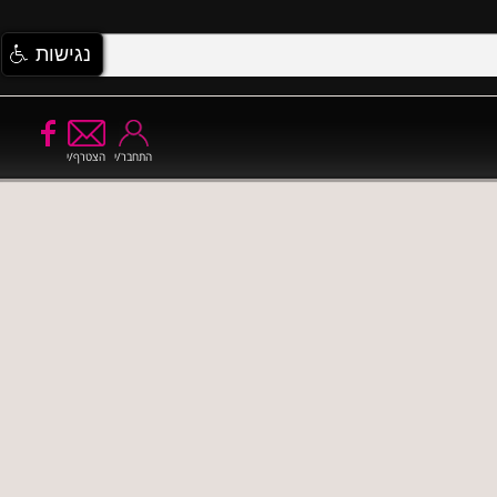
נגישות
התחבר/י
הצטרף/י