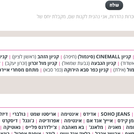
רות נהדרות, אני נהנית לקנות שם, מקבלת יחס של
קניון CINEMALL (סינמול)
(חיפה)
קניון הזהב
(ראשון לציון)
קניו
|
|
שדוד)
קניון הגבעה
(גבעת שמואל)
קניון מול זכרון
(זכרון יעקב)
ק
|
|
|
מול
(אילת)
קניון כפר סבא הירוקה
(כפר סבא)
מתחם מסחרי איירפו
|
|
SOHO JEANS
אדידס
אינטימה
אריסטו שמט
גולברי
דיזל
|
|
|
|
|
|
מן קידס
אייץ' אנד אם
אינטימה
אפרודיטה
ג'ונגל
דיסקרט
|
|
|
|
|
|
ומה
מאניה
מלאנג'
בא מאהבה
צ'ילדרנס פלייס
נאוטיקה
|
|
|
|
|
|
מאס
אבישג ארבל
בלאק אנד ווייט
לידר
אופנת אפריל
בוגא
|
|
|
|
|