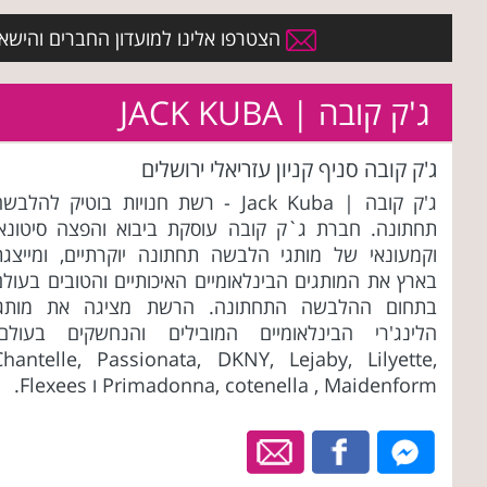
הצטרפו אלינו למועדון החברים והישארו 
ג'ק קובה | JACK KUBA
ג'ק קובה סניף קניון עזריאלי ירושלים
ג'ק קובה | Jack Kuba - רשת חנויות בוטיק להלבש
תחתונה. חברת ג`ק קובה עוסקת ביבוא והפצה סיטונאי
וקמעונאי של מותגי הלבשה תחתונה יוקרתיים, ומייצגת
בארץ את המותגים הבינלאומיים האיכותיים והטובים בעולם
בתחום ההלבשה התחתונה. הרשת מציגה את מותגי
הלינג'רי הבינלאומיים המובילים והנחשקים בעולם:
Chantelle, Passionata, DKNY, Lejaby, Lilyette,
Primadonna, cotenella , Maidenform ו Flexees.