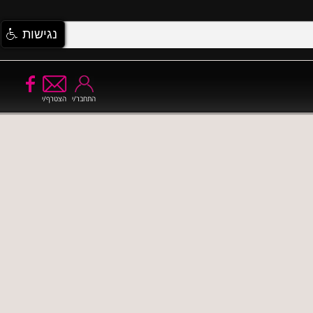
נגישות
התחבר/י
הצטרף/י