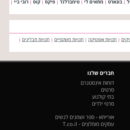
ל
בוגארט
מתאים לי
טימברלנד
פיקס
קוס
רובי ביי
|
|
|
|
|
|
|
יקים
חנויות אופטיקה
חנויות משקפיים
חנויות תבלינים
|
|
|
|
חברים שלנו
דוחות אינסטגרם
סרטים
בתי קולנוע
סרטי ילדים
אורייתא - ספר ושמנים לנשים
עסקים מומלצים - T.co.il