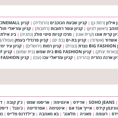
ן אילון
(רמת גן)
קניון שבעת הכוכבים
(הרצליה)
קניון CINEMALL (סינמול)
|
|
הזהב
(ראשון לציון)
קניון עופר רחובות
(רחובות)
קניון עזריאלי חולו
|
|
ון קרית אונו
(קרית אונו)
מרכז קניות סיטי פולג
(נתניה)
ביג אילת (BIG
|
|
אשדוד
(אשדוד)
קניון בת-ים
(בת ים)
קניון פרנדלי בעמק
(עפולה)
|
|
נצרת
(נצרת)
קניון רמות
(ירושלים)
קניון עיר ימי
|
|
בארות יצחק)
קניון BIG FASHION בית שמש
(בית שמש)
קניון BIG FASHION DANILOF טבריה
|
|
ון ארנה נהריה
(נהריה)
קניון עזריאלי עכו
(עכו)
קניון BIG FASHION ירכא
|
|
SOHO JEANS
אדידס
אינטימה
אריסטו שמט
ג'ק קובה
די
|
|
|
|
|
|
וניגמן קידס
אייץ' אנד אם
אינטימה
אפרודיטה
ג'ונגל
דיסק
|
|
|
|
|
ידס
רעומה
מאניה
מלאנג'
בא מאהבה
צ'ילדרנס פלייס
נא
|
|
|
|
|
|