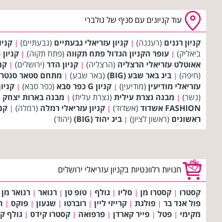
עוד קניונים עם סניף של גולברי
קניון רננים
(רעננה)
קניון עזריאלי גבעתיים
(גבעתיים)
קניו
|
|
ביאליק)
עופר הקניון הגדול פתח תקווה
(פתח תקוה)
קניון 
|
|
אאוטלט עזריאלי הרצליה
(הרצליה)
קניון הדר
(ירושלים)
קני
|
|
(חיפה)
ביג באר שבע (BIG)
(באר שבע)
מתחם סטאר סנטר 
|
|
עזריאלי מודיעין
(מודיעין)
קניון G כפר סבא
(כפר סבא)
קניון BIG FASHION 
|
|
(נשר)
מבנה נצרת עילית
(נצרת עלית)
מבנה בארות יצחק
(
|
|
FASHION אשדוד
(אשדוד)
קניון עזריאלי רמלה
(רמלה)
קני
|
|
ראשונים
(ראשון לציון)
ביג יהוד (BIG)
(יהוד)
|
חנויות רלוונטיות בקניון עזריאלי ירושלים
קסטרו
קסטרו מן
סליו
גולף
טופ טן
רנואר
רנואר מן
|
|
|
|
|
|
פול אנד בר
פולגת
קרייזי ליין
רוברטו
שגעון
פוקס
ה
|
|
|
|
|
|
מקימי
פטל
פייר קארדן
פרפואה
קסטרו קידס
גולף ק
|
|
|
|
|