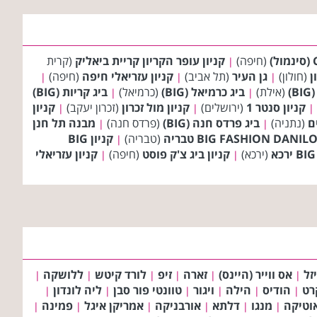
(חיפה)
קניון עופר הקריון קריית ביאליק
(קרית
|
ן
(חולון)
גן העיר
(תל אביב)
קניון עזריאלי חיפה
(חיפה)
|
|
|
)
(אילת)
ביג כרמיאל (BIG)
(כרמיאל)
ביג קריות (BIG)
|
|
קניון סנטר 1
(ירושלים)
קניון מול זכרון
(זכרון יעקב)
קניון
|
|
|
ם
(נתניה)
ביג פרדס חנה (BIG)
(פרדס חנה)
מבנה תל חנן
|
|
(טבריה)
קניון BIG
|
(ירכא)
קניון ביג צ'ק פוסט
(חיפה)
קניון עזריאלי
|
|
זל
אס ווייר (היינס)
זארה
זיפ
לורד קיטש
ללושקה
|
|
|
|
|
|
רט
הודיס
הילה
ויגור
טוונטי פור סבן
ליה לונדון
|
|
|
|
|
|
וטיקה
מנגו
דלתא
אורבניקה
אמריקן איגל
פמינה
|
|
|
|
|
|