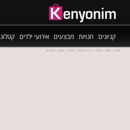
קניונים
חנויות
מבצעים
אירועי ילדים
קטלוגי
חנות
|
עסק
::
גולברי
- חפש
מבצע
|
הנחה
|
קופון
|
סניפים