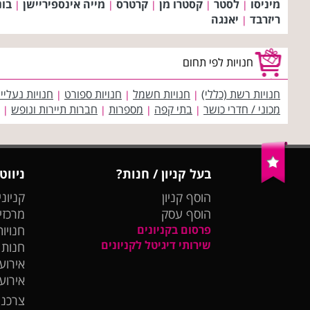
מיניסו
לסטר
קסטרו מן
קרטרס
מייה אינספיריישן
בונ
|
|
|
|
|
ריזרבד
יאנגה
|
חנויות לפי תחום
חנויות רשת (כללי)
חנויות חשמל
חנויות ספורט
חנויות נעליי
|
|
|
מכוני / חדרי כושר
בתי קפה
מספרות
חברות תיירות ונופש
|
|
|
|
בעל קניון / חנות?
ניווט
הוסף קניון
קניוני
הוסף עסק
מרכזי
פרסום בקניונים
חנויות
שירותי דיגיטל לקניונים
חנות
אירועי
אירוע
צרכנו