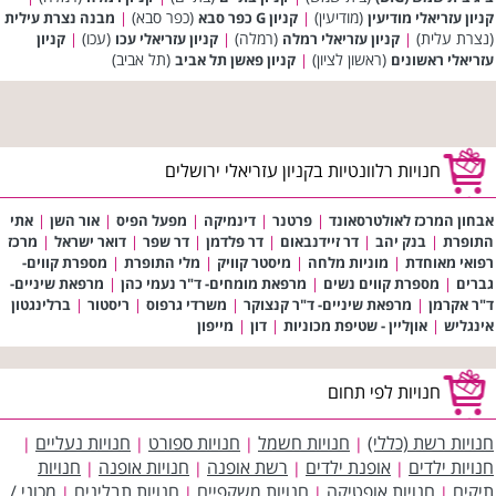
(מודיעין)
(כפר סבא)
קניון עזריאלי מודיעין
|
קניון G כפר סבא
|
מבנה נצרת עילית
(נצרת עלית)
(רמלה)
(עכו)
|
קניון עזריאלי רמלה
|
קניון עזריאלי עכו
|
קניון
(ראשון לציון)
(תל אביב)
עזריאלי ראשונים
|
קניון פאשן תל אביב
חנויות רלוונטיות בקניון עזריאלי ירושלים
אבחון המרכז לאולטרסאונד
|
פרטנר
|
דינמיקה
|
מפעל הפיס
|
אור השן
|
אתי
התופרת
|
בנק יהב
|
דר זיידנבאום
|
דר פלדמן
|
דר שפר
|
דואר ישראל
|
מרכז
רפואי מאוחדת
|
מוניות מלחה
|
מיסטר קוויק
|
מלי התופרת
|
מספרת קווים-
גברים
|
מספרת קווים נשים
|
מרפאת מומחים- ד"ר נעמי כהן
|
מרפאת שיניים-
ד"ר אקרמן
|
מרפאת שיניים- ד"ר קנצוקר
|
משרדי גרפוס
|
ריסטור
|
ברלינגטון
אינגליש
|
אוןליין - שטיפת מכוניות
|
דון
|
מייפון
חנויות לפי תחום
חנויות רשת (כללי)
חנויות חשמל
חנויות ספורט
חנויות נעליים
|
|
|
|
חנויות ילדים
אופנת ילדים
רשת אופנה
חנויות אופנה
חנויות
|
|
|
|
תיקים
חנויות אופטיקה
חנויות משקפיים
חנויות תבלינים
מכוני /
|
|
|
|