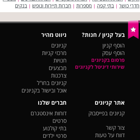
חדרי כושר
בתי קפה
מספרות
חברות תיירות ונופש
בנקים
|
|
|
|
בעל קניון / חנות?
ניווט מהיר
הוסף קניון
קניונים
הוסף עסק
מרכזי קניות
פרסום בקניונים
חנויות
שירותי דיגיטל לקניונים
מבצעים
צרכנות
קניונים בחו"ל
אוכל ובישול בקניונים
אתר קניונים
חברים שלנו
קניונים בפייסבוק
דוחות אינסטגרם
סרטים
צור קשר
בתי קולנוע
דווח על טעות
סרטי ילדים