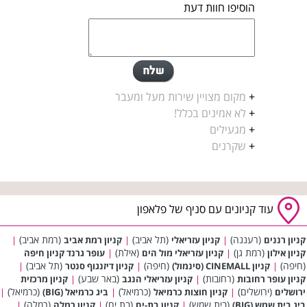
הוסיפו חוות דעת
+
מקום מצויין שירות מעל ומעבר
+
לא אמינים בכלל!
+
מגעילים
+
שקרנים
עוד קניונים עם סניף של פלאפון
(רעננה)
(תל אביב)
(רמת אביב)
קניון רננים
|
קניון עזריאלי
|
קניון רמת אביב
|
(רמת גן)
(אילת)
קניון אילון
|
קניון עזריאלי מול הים
|
עופר גרנד קניון חיפה
(חיפה)
(חיפה)
(תל אביב)
|
קניון CINEMALL (סינמול)
|
קניון דיזנגוף סנטר
|
(רחובות)
(באר שבע)
קניון עופר רחובות
|
קניון עזריאלי הנגב
|
קניון מרכזית
(ירושלים)
(כרמיאל)
(כרמיאל)
ירושלים
|
קניון חוצות כרמיאל
|
ביג כרמיאל (BIG)
|
(בית שמש)
(בת ים)
(רמלה)
ביג בית שמש (BIG)
|
קניון בת-ים
|
קניון רמלה
|