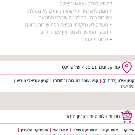
להשיג בטלפון 039519466
+
חנות ללא שירות לקוחות מעולם לא נתקלתי
בשירות כזה.. המוכר "הישראלי המכוער"
+
מעולם לא נתקלתי בכזאת רמת שירות גרועה
+
מספר הטלפון לא נכון אין עם מי לדבר
+
שרות מזעזע
עוד קניונים עם סניף של פרינס
(רמת גן)
(רחובות)
קניון אילון
|
קניון עופר רחובות
|
קניון עזריאלי מודיעין
(מודיעין)
חנויות רלוונטיות בקניון הזהב
אירוקה
|
אופטיקנה
|
אופטיקה שילר
|
יו אנד איי
|
אופטיקה הלפרין
|