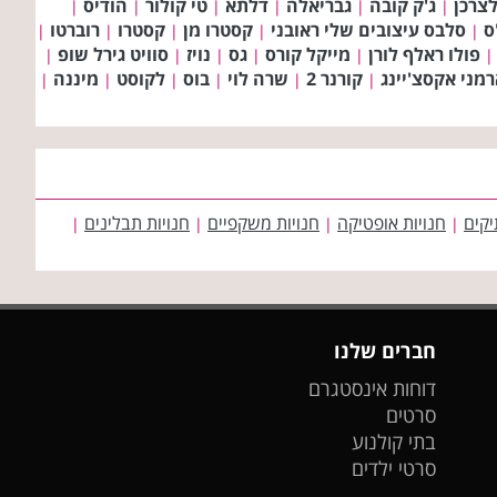
צרכן
ג'ק קובה
גבריאלה
דלתא
טי קולור
הודיס
|
|
|
|
|
|
ס
סלבס עיצובים שלי ראובני
קסטרו מן
קסטרו
רוברטו
|
|
|
|
|
פולו ראלף לורן
מייקל קורס
גס
נויז
סוויט גירל שופ
|
|
|
|
|
|
מני אקסצ'יינג
קורנר 2
שרה לוי
בוס
לקוסט
מיננה
|
|
|
|
|
|
יקים
חנויות אופטיקה
חנויות משקפיים
חנויות תבלינים
|
|
|
|
חברים שלנו
דוחות אינסטגרם
סרטים
בתי קולנוע
סרטי ילדים