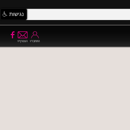
נגישות
התחבר/י
הצטרף/י