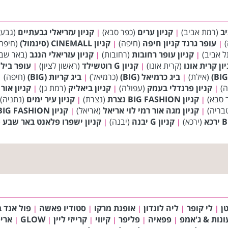
יב
(רמת אביב)
קניון ערים
(כפר סבא)
קניון עזריאלי גבעתיים
(גבעת
|
|
)
עופר גרנד קניון חיפה
(חיפה)
קניון CINEMALL (סינמול)
(חיפה
|
|
 אביב)
קניון עופר רחובות
(רחובות)
קניון עזריאלי הנגב
(באר שב
|
|
ון קרית אונו
(קרית אונו)
קניון G רוטשילד
(ראשון לציון)
עופר ביל
|
|
(אילת)
ביג כרמיאל (BIG)
(כרמיאל)
ביג קריות (BIG)
(חיפה)
|
|
|
ה)
קניון פרנדלי בעמק
(עפולה)
קניון ביאליק
(רמת גן)
קניון אור יה
|
|
|
 סבא)
קניון BIG FASHION נצרת
(נצרת)
קניון עיר ימים
(נתניה)
|
|
בריה)
קניון מגה אור רמי לוי אריאל
(אריאל)
קניון BIG FASHION אשדוד
|
|
(ירכא)
קניון G יבנה
(יבנה)
קניון ישפרו פלאנט באר שבע
(
|
|
ן
לי קופר
ליה לונדון
אופנת מרקו
סטודיו פאשה
פול אנד ב
|
|
|
|
|
ונות & ג'אמפ
פפאיה
פליפר
קיווי
קרייזי ליין
GLOW
ארי
|
|
|
|
|
|