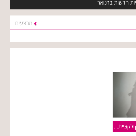
יות חדשות ברנואר
מבצעים
רנואר [Renuar] :: פריטים מקולקציית חורף 2011