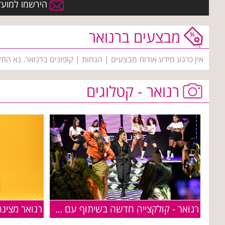
הירשמו למועדו
מבצעים ברנואר
אין כרגע מידע אודות מבצעים | הנחות | קופונים ברנואר. נא הת
רנואר - קטלוגים
רנואר - קולקצייה חדשה בשיתוף עם הכוכבת נועה קירל