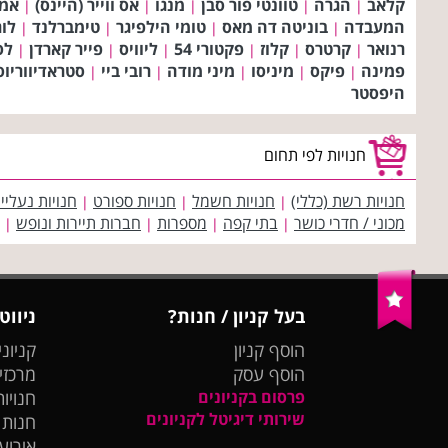
קלאב
הגרה
טוונטי פור סבן
מנגו
אס ווייר (היינס)
אמר
|
|
|
|
|
המעבדה
בוניטה דה מאס
טומי הילפיגר
טימברלנד
לו
|
|
|
|
רנואר
קרטרס
קלוז
פקטורי 54
ליוויס
פייר קארדן
לס
|
|
|
|
|
|
פמינה
פיקס
מיניסו
מיני מודה
רובי ביי
סטראדיווריוס
|
|
|
|
|
היפסטר
חנויות לפי תחום
חנויות רשת (כללי)
חנויות חשמל
חנויות ספורט
חנויות נעליי
|
|
|
מכוני / חדרי כושר
בתי קפה
מספרות
חברות תיירות ונופש
|
|
|
|
בעל קניון / חנות?
ניווט
הוסף קניון
קניוני
הוסף עסק
מרכזי
פרסום בקניונים
חנויות
שירותי דיגיטל לקניונים
חנות
אירועי