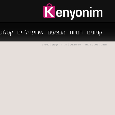
קניונים
חנויות
מבצעים
אירועי ילדים
קטלוגי
חנות
|
עסק
::
רנואר
- חפש
מבצע
|
הנחה
|
קופון
|
סניפים