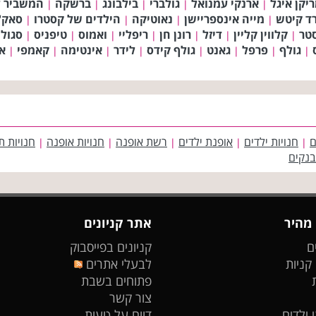
יקן איגל
ארנקי עמנואל
גולברי
בילבונג
ברשקה
המשביר ל
|
|
|
|
|
רד קיטש
מייה אינספריישן
נאוטיקה
הילדים של קסטרו
סאק'
|
|
|
|
טר
קלווין קליין
דיזל
רונן חן
ריפליי
ואמוס
טיפניס
סגול
|
|
|
|
|
|
|
גולף
פרפל
גאנט
גולף קידס
לידר
אינטימה
קאמפי
אר
|
|
|
|
|
|
|
|
ם
חנויות ילדים
אופנת ילדים
רשת אופנה
חנויות אופנה
חנויות ת
|
|
|
|
|
בנקים
 מהיר
אתר קניונים
ם
קניונים בפייסבוק
 קניות
לבעלי אתרים
פתוחים בשבת
צור קשר
 ילדים
דווח על טעות