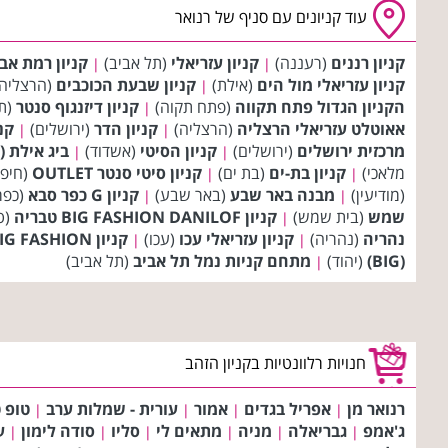
עוד קניונים עם סניף של רנואר
קניון רננים
(רעננה)
קניון עזריאלי
(תל אביב)
קניון רמת אב
|
|
קניון עזריאלי מול הים
(אילת)
קניון שבעת הכוכבים
(הרצליה
|
הקניון הגדול פתח תקווה
(פתח תקוה)
קניון דיזנגוף סנטר
(תל
|
אאוטלט עזריאלי הרצליה
(הרצליה)
קניון הדר
(ירושלים)
קני
|
|
מרכזית ירושלים
(ירושלים)
קניון הסיטי
(אשדוד)
ביג אילת (BIG)
|
|
מלאכי)
קניון בת-ים
(בת ים)
קניון סיטי סנטר OUTLET
(חיפ
|
|
(מודיעין)
מבנה באר שבע
(באר שבע)
קניון G כפר סבא
(כפר
|
|
שמש
(בית שמש)
קניון BIG FASHION DANILOF טבריה
(ט
|
נהריה
(נהריה)
קניון עזריאלי עכו
(עכו)
קניון BIG FASHION ירכא
|
|
(BIG)
(יהוד)
מתחם קניות נמל תל אביב
(תל אביב)
|
חנויות רלוונטיות בקניון הזהב
רנואר מן
אפריל בגדים
אמור
עורית - שמלות ערב
טופ ט
|
|
|
|
ג'אמפ
גבריאלה
מניה
מתאים לי
סליו
סודה לימון
ע
|
|
|
|
|
|