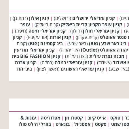
יים)
קניון עזריאלי ירושלים
(ירושלים)
קניון אילון
(רמת גן)
|
|
|
)
קניון עופר הקריון קריית ביאליק
(קרית ביאליק)
עופר
|
|
ע)
קניון עזריאלי חולון
(חולון)
קניון עזריאלי חיפה
(חיפה)
|
|
|
ו סנטר אאוטלט
(קרית עקרון)
קניון אורות
(אור עקיבא)
קניון
|
|
ביג באר שבע (BIG)
(באר שבע)
ביג קסטינה (BIG)
(קרית
|
ודה אאוטלט (Outlet)
(אור יהודה)
קניון עזריאלי מודיעין
|
מבנה נצרת עילית
(נצרת עלית)
קניון BIG FASHION בית
|
|
(אשדוד)
קניון עזריאלי רמלה
(רמלה)
קניון ארנה
|
|
באר שבע)
קניון עזריאלי ראשונים
(ראשון לציון)
ביג יהוד
|
|
ר
פוקס
אייס קיוב
קסטרו מן
אפרודיטה
עונות &
|
|
|
|
|
סטו שמט
סקסס
אספניול
בוגארט
בוורלי הילס פולו
|
|
|
|