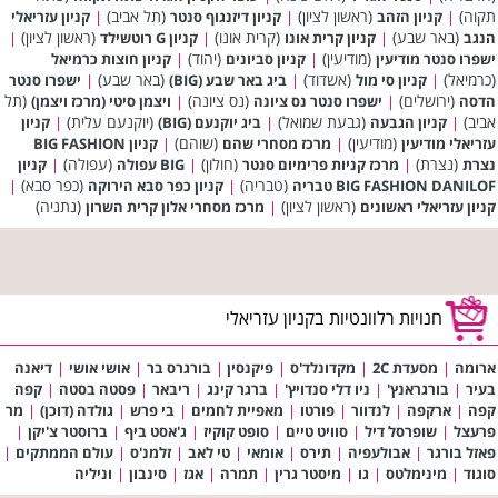
תקוה)
(ראשון לציון)
(תל אביב)
|
קניון הזהב
|
קניון דיזנגוף סנטר
|
קניון עזריאלי
(באר שבע)
(קרית אונו)
(ראשון לציון)
הנגב
|
קניון קרית אונו
|
קניון G רוטשילד
|
(מודיעין)
(יהוד)
ישפרו סנטר מודיעין
|
קניון סביונים
|
קניון חוצות כרמיאל
(כרמיאל)
(אשדוד)
(באר שבע)
|
קניון סי מול
|
ביג באר שבע (BIG)
|
ישפרו סנטר
(ירושלים)
(נס ציונה)
(תל
הדסה
|
ישפרו סנטר נס ציונה
|
ויצמן סיטי (מרכז ויצמן)
אביב)
(גבעת שמואל)
(יוקנעם עלית)
|
קניון הגבעה
|
ביג יוקנעם (BIG)
|
קניון
(מודיעין)
(שוהם)
עזריאלי מודיעין
|
מרכז מסחרי שהם
|
קניון BIG FASHION
(נצרת)
(חולון)
(עפולה)
נצרת
|
מרכז קניות פרימיום סנטר
|
BIG עפולה
|
קניון
(טבריה)
(כפר סבא)
BIG FASHION DANILOF טבריה
|
קניון כפר סבא הירוקה
|
(ראשון לציון)
(נתניה)
קניון עזריאלי ראשונים
|
מרכז מסחרי אלון קרית השרון
חנויות רלוונטיות בקניון עזריאלי
ארומה
|
מסעדת 2C
|
מקדונלד'ס
|
פיקנסין
|
בורגרס בר
|
אושי אושי
|
דיאנה
בעיר
|
בורגראנץ'
|
ניו דלי סנדויץ'
|
ברגר קינג
|
ריבאר
|
פסטה בסטה
|
קפה
קפה
|
ארקפה
|
לנדוור
|
פורטו
|
מאפיית לחמים
|
בי פרש
|
גולדה (דוכן)
|
מר
פרעצל
|
שופרסל דיל
|
סוויט טיים
|
סופט קוקיז
|
ג'אסט ביף
|
ברוסטר צ'יקן
|
פאזל בורגר
|
אבולעפיה
|
תירס
|
אומאי
|
טי לאב
|
זלמנ'ס
|
עולם הממתקים
|
סוגוד
|
מינימלטס
|
גו
|
מיסטר גרין
|
תמרה
|
אגז
|
סינבון
|
וניליה