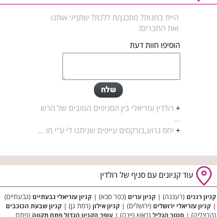
היית בחנות? מתכנן/ת ללכת? שתף/י אותנו
ואת החברים!
הוסיפו חוות דעת
+
רולדין עזריאלי בין הסניפים הטובים של הרש
...
+
יחס גרוע,בורקסים עייפים שניתנו לי ע"י מו ...
עוד קניונים עם סניף של רולדין
(רעננה)
(כפר סבא)
(גבעתיים)
קניון רננים
|
קניון ערים
|
קניון עזריאלי גבעתיים
(ירושלים)
(רמת גן)
|
קניון עזריאלי ירושלים
|
קניון אילון
|
קניון שבעת הכוכבים
(הרצליה)
(ראש פינה)
(פתח
|
סנטר הגליל
|
עופר הקניון הגדול פתח תקווה