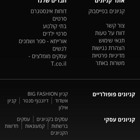
אתר קניונים
חברים שלנו
קניונים בפייסבוק
דוחות אינסטגרם
סרטים
צור קשר
בתי קולנוע
דווח על טעות
סרטי ילדים
תנאי שימוש
אורייתא - ספר ושמנים
הצהרת נגישות
לנשים
מדיניות פרטיות
עסקים מומלצים -
משרות באתר
T.co.il
קניונים פופולריים
קניון BIG FASHION
אשדוד
דיזנגוף סנטר
קניון
אילון
קניונים עסקי
עסקים בקניונים
עסקים
ברשתות
קמעונאות
חדשות
הקניונים