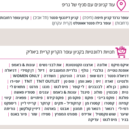
עוד קניונים עם סניף של גריפ
(חיפה)
(תל אביב)
עופר גרנד קניון חיפה
|
קניון דיזנגוף סנטר
|
קניון עופר רחובות
(רחובות)
(קרית עקרון)
|
עופר בילו סנטר אאוטלט
חנויות רלוונטיות בקניון עופר הקריון קריית ביאליק
איקס מיקס
|
אלונה
|
ארצנו הקטנטונת
|
את לבני נשים
|
עונות & ג'אמפ
|
אופנת גוטייה
|
גולברי
|
גולף
|
גלריית המעצבים
|
דיזל
|
דן קסידי
|
דניאלה
|
דניאלה סנטר
|
דנס שופ
|
הגרה
|
הוניגמן
|
השדרה
|
WOMEN ONLY
|
ולנטינו
|
זארה
|
זיפ
|
טאג וומן
|
טופ טן
|
TNT OUTLET
|
TNT
|
יופי-דו
|
כותון
|
כן ולא
|
לבנבנים
|
לי קופר
|
מיס לגוט
|
מנגו
|
מרגט
|
מתאים לי
|
נוית
|
סבנטין
|
סולוג
|
סיגנל
|
עונות & ג'אמפ
|
עננים
|
סטודיו פאשה
|
פולגת
|
פוקס בייבי
|
פוקס
|
פוקס מן
|
פוקס קידס
|
פיתויים
|
פפאיה
|
קיווי
|
קמיזה
|
קסטרו
|
קסטרו מן
|
קרוקודיל – תקים
|
קרוקר
|
קרייזי ליין
|
ריספקט
|
רמי-לי
|
רנואר
|
רנואר מן
|
תמנון
|
אבנט
|
בארטה
|
דיזיין קולקשן
|
נוריתה
שיער
|
שוש טקסטיל
|
אדידס
|
ספורט המפרץ
|
ספידו
|
שזר
|
פיור באגס
|
בגיר
|
מיס לגוט
|
עדיקה