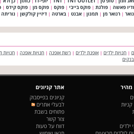
אג וומן
טופ טן
TNT OUTLET
TNT
יופי-דו
כותון
כן ולא
|
|
|
|
|
|
|
דיו פאשה
פולגת
פוקס בייבי
פוקס
פוקס מן
פוקס קידס
פ
|
|
|
|
|
|
ואר
רנואר מן
תמנון
אבנט
בארטה
דיזיין קולקשן
נוריתה 
|
|
|
|
|
|
ם
חנויות ילדים
אופנת ילדים
רשת אופנה
חנויות אופנה
חנויות ת
|
|
|
|
|
בנקים
 מהיר
אתר קניונים
ם
קניונים בפייסבוק
 קניות
לבעלי אתרים
פתוחים בשבת
צור קשר
 ילדים
דווח על טעות
ים לילדים
מבצעים
תנאי שימוש