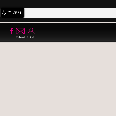
נגישות
התחבר/י
הצטרף/י