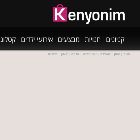
קניונים
חנויות
מבצעים
אירועי ילדים
קטלוגי
חנות
|
עסק
::
השדרה
- חפש
מבצע
|
הנחה
|
קופון
|
סניפים