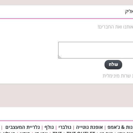
ליק
ותנו ואת החברים!
 שרות מינימלית
נות & ג'אמפ
אופנת גוטייה
גולברי
גולף
גלריית המעצבים
|
|
|
|
|