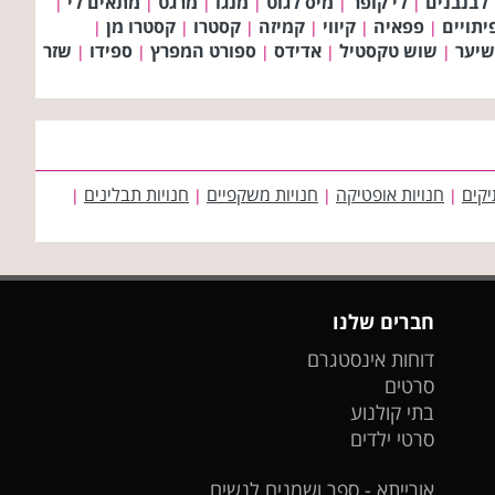
לבנבנים
לי קופר
מיס לגוט
מנגו
מרגט
מתאים לי
|
|
|
|
|
|
יתויים
פפאיה
קיווי
קמיזה
קסטרו
קסטרו מן
|
|
|
|
|
|
שיער
שוש טקסטיל
אדידס
ספורט המפרץ
ספידו
שזר
|
|
|
|
|
יקים
חנויות אופטיקה
חנויות משקפיים
חנויות תבלינים
|
|
|
|
חברים שלנו
דוחות אינסטגרם
סרטים
בתי קולנוע
סרטי ילדים
אורייתא - ספר ושמנים לנשים