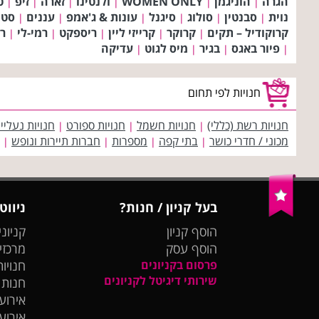
הגרה
הוניגמן
WOMEN ONLY
ולנטינו
זארה
זיפ
ט
|
|
|
|
|
|
נוית
סבנטין
סולוג
סיגנל
עונות & ג'אמפ
עננים
סטו
|
|
|
|
|
|
קרוקודיל – תקים
קרוקר
קרייזי ליין
ריספקט
רמי-לי
רנ
|
|
|
|
|
פיור באגס
בגיר
מיס לגוט
עדיקה
|
|
|
|
חנויות לפי תחום
חנויות רשת (כללי)
חנויות חשמל
חנויות ספורט
חנויות נעליי
|
|
|
מכוני / חדרי כושר
בתי קפה
מספרות
חברות תיירות ונופש
|
|
|
|
בעל קניון / חנות?
ניווט
הוסף קניון
קניוני
הוסף עסק
מרכזי
פרסום בקניונים
חנויות
שירותי דיגיטל לקניונים
חנות
אירועי
אירוע