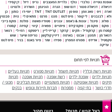
אופנת גוטייה
|
גולברי
|
גולף
|
גלריית המעצבים
|
גריפ
|
דיזל
|
דן קסידי
|
דניאלה
|
דניאלה סנטר
|
דנס שופ
|
הגרה
|
הוניגמן
|
השדרה
|
ולנטינו
|
זארה
|
זיפ
|
טאג וומן
|
טופ טן
|
TNT OUTLET
|
TNT
|
יופי-דו
|
כותון
|
כן
ולא
|
לבנבנים
|
לי קופר
|
מיס לגוט
|
מנגו
|
מרגט
|
מתאים לי
|
נוית
|
סבנטין
|
סולוג
|
סיגנל
|
עונות & ג'אמפ
|
עננים
|
סטודיו פאשה
|
פולגת
|
פוקס בייבי
|
פוקס
|
פוקס מן
|
פוקס קידס
|
פיתויים
|
פפאיה
|
קיווי
|
קמיזה
|
קסטרו
|
קסטרו מן
|
קרוקודיל – תקים
|
קרוקר
|
קרייזי ליין
|
ריספקט
|
רמי-לי
|
רנואר
|
רנואר מן
|
תמנון
|
אבנט
|
בארטה
|
דיזיין קולקשן
|
נוריתה שיער
|
שוש
טקסטיל
|
אדידס
|
ספורט המפרץ
|
ספידו
|
שזר
|
פיור באגס
|
בגיר
|
מיס לגוט
|
עדיקה
חנויות לפי תחום
חנויות רשת (כללי)
חנויות חשמל
חנויות ספורט
חנויות נעליים
|
|
|
|
חנויות ילדים
אופנת ילדים
רשת אופנה
חנויות אופנה
חנויות
|
|
|
|
תיקים
חנויות אופטיקה
חנויות משקפיים
חנויות תבלינים
מכוני /
|
|
|
|
חדרי כושר
בתי קפה
מספרות
חברות תיירות ונופש
בנקים
|
|
|
|
בעל קניון / חנות?
ניווט מהיר