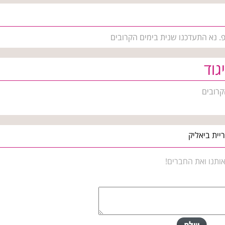
פ. נא התעדכנו שנית בימים הקרובים
גוד
קרובים
יית ביאליק
ותנו ואת החברים!