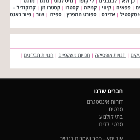
כן ולא
לבנבנים
לי קופר
מיס לגוט
מנגו
מרגט
|
|
|
|
|
|
|
ם
פפאיה
קיווי
קמיזה
קסטרו
קסטרו מן
קרוקודיל –
|
|
|
|
|
|
 טקסטיל
אדידס
ספורט המפרץ
ספידו
שזר
פיור באגס
|
|
|
|
|
יקים
חנויות אופטיקה
חנויות משקפיים
חנויות תבלינים
|
|
|
|
חברים שלנו
דוחות אינסטגרם
סרטים
בתי קולנוע
סרטי ילדים
אורייתא - ספר ושמנים לנשים