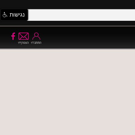
נגישות
התחבר/י
הצטרף/י