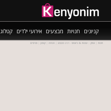
קניונים
חנויות
מבצעים
אירועי ילדים
קטלוגי
חנות
|
עסק
::
עונות & ג'אמפ
- חפש
מבצע
|
הנחה
|
קופון
|
סניפים