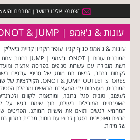
הצטרפו אלינו למועדון החברים והישארו 
עונות & ג'אמפ | ONOT & JUMP
עונות & ג'אמפ סניף קניון עופר הקריון קריית ביאליק
המותגים עונות | ONOT וג'אמפ | JUMP בחנות אח
רשת מובילה עם עשרות סניפים בפריסה ארצית ומועדון
לקוחות נרחב. לרשת תת מותג של סניפי עודפים בשם
ONOT & JUMP OUTLET STORES. הקולקציות של ש
המותגים, מעוצבות ע"י המעצבת הראשית ומנהלת הסטודיו
לעיצוב, טובית סגל גרובר, ומותאמת לקווים ולטרנדים
האופנתיים המובילים בעולם, תוך שימת דגש על קו
המחמיא לנשים ותואם את אישיות המותג. הפריטים של
הרשת מאופיינים בסגנון לבוש עם נוחות מרבית במגוון רח
של מידות.