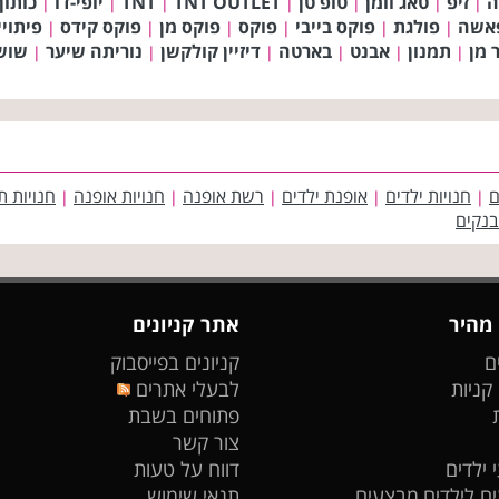
ה
זיפ
טאג וומן
טופ טן
TNT OUTLET
TNT
יופי-דו
כותון
|
|
|
|
|
|
|
פאשה
פולגת
פוקס בייבי
פוקס
פוקס מן
פוקס קידס
פיתויי
|
|
|
|
|
|
 מן
תמנון
אבנט
בארטה
דיזיין קולקשן
נוריתה שיער
שוש
|
|
|
|
|
|
ם
חנויות ילדים
אופנת ילדים
רשת אופנה
חנויות אופנה
חנויות ת
|
|
|
|
|
בנקים
 מהיר
אתר קניונים
ם
קניונים בפייסבוק
 קניות
לבעלי אתרים
פתוחים בשבת
צור קשר
 ילדים
דווח על טעות
ים לילדים
מבצעים
תנאי שימוש