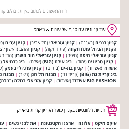
היו הראשונים לכתוב כאן תגובה/ביקור
עוד קניונים עם סניף של עונות & ג'אמפ
קניון רננים
(רעננה)
קניון עזריאלי
(תל אביב)
קניון ערים
(כפ
|
|
הקניון הגדול פתח תקווה
(פתח תקוה)
קניון הזהב
(ראשון לצי
|
קניון עזריאלי חיפה
(חיפה)
קניון עזריאלי הוד השרון
(הוד הש
|
קניון סביונים
(יהוד)
ביג אילת (BIG)
(אילת)
ביג כרמיאל (BIG)
|
|
|
אשדוד
(אשדוד)
קניון בת-ים
(בת ים)
קניון פרנדלי בעמק
(ע
|
|
ביג קריית גת (BIG)
(קרית גת)
מבנה תל חנן
(נשר)
מבנה נצ
|
|
BIG FASHION אשדוד
(אשדוד)
קניון עזריאלי רמלה
(רמלה)
|
חנויות רלוונטיות בקניון עופר הקריון קריית ביאליק
איקס מיקס
אלונה
ארצנו הקטנטונת
את לבני נשים
עו
|
|
|
|