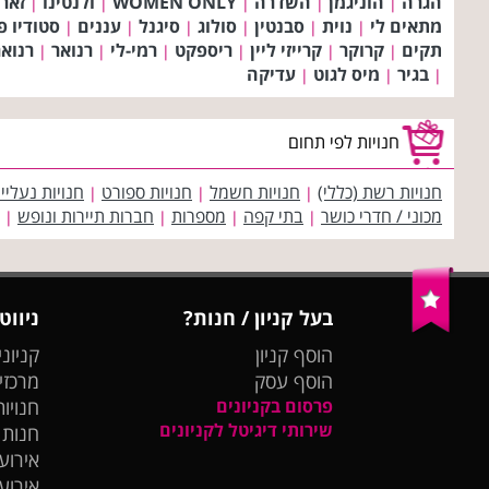
הגרה
הוניגמן
השדרה
WOMEN ONLY
ולנטינו
זאר
|
|
|
|
|
מתאים לי
נוית
סבנטין
סולוג
סיגנל
עננים
סטודיו 
|
|
|
|
|
|
תקים
קרוקר
קרייזי ליין
ריספקט
רמי-לי
רנואר
רנואר
|
|
|
|
|
|
בגיר
מיס לגוט
עדיקה
|
|
|
חנויות לפי תחום
חנויות רשת (כללי)
חנויות חשמל
חנויות ספורט
חנויות נעליי
|
|
|
מכוני / חדרי כושר
בתי קפה
מספרות
חברות תיירות ונופש
|
|
|
|
בעל קניון / חנות?
ניווט
הוסף קניון
קניוני
הוסף עסק
מרכזי
פרסום בקניונים
חנויות
שירותי דיגיטל לקניונים
חנות
אירועי
אירוע