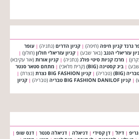
ר גרנד קניון חיפה
(חיפה)
קניון הדרים
(נתניה)
עופר
|
|
יון עזריאלי הנגב
(באר שבע)
קניון עזריאלי חולון
(חולון)
|
|
רון)
מרכז קניות סיטי פולג
(נתניה)
קניון אורות
(אור עקיבא)
|
|
שבע)
ביג קסטינה (BIG)
(קרית מלאכי)
מתחם סטאר סנטר
|
|
ריה (BIG)
(טבריה)
קניון BIG FASHION נצרת
(נצרת)
|
|
)
קניון BIG FASHION DANILOF טבריה
(טבריה)
קניון
|
|
גריפ
דיזל
דן קסידי
דניאלה
דניאלה סנטר
דנס שופ
|
|
|
|
|
|