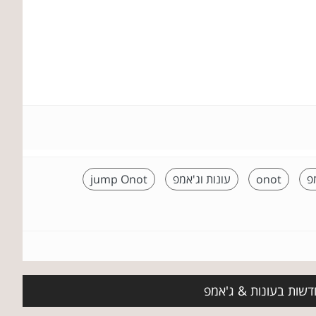
פ
onot
עונות וג'אמפ
jump Onot
חדשות בעונות & ג'אמפ