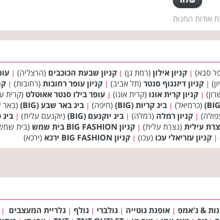
ת אודות החנות
ר סבא)
קניון אילון
(רמת גן)
קניון שבעת הכוכבים
(הרצליה)
עופ
|
|
|
ון)
קניון דיזנגוף סנטר
(תל אביב)
קניון עופר רחובות
(רחובות)
קנ
|
|
|
רון)
קניון קרית אונו
(קרית אונו)
עופר בילו סנטר אאוטלט
(קרית עק
|
|
(כרמיאל)
ביג קריות (BIG)
(חיפה)
ביג באר שבע (BIG)
(באר 
|
|
פולה)
קניון רמלה
(רמלה)
ביג יוקנעם (BIG)
(יוקנעם עלית)
ביג טב
|
|
|
רת עילית
(נצרת עלית)
קניון BIG FASHION בית שמש
(בית שמש
|
קניון עזריאלי עכו
(עכו)
קניון BIG FASHION ירכא
(ירכא)
|
|
נות & ג'אמפ
אופנת גוטייה
גולברי
גולף
גלריית המעצבים
|
|
|
|
|