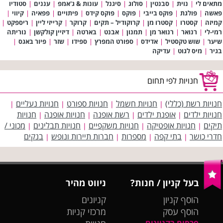
מתאים לי
|
נוית
|
סבנטין
|
סולוג
|
סיגנל
|
עונות & ג'אמפ
|
עננים
|
סטודיו
פאשה
|
פולגת
|
פוקס בייבי
|
פוקס
|
פוקס קידס
|
פיתויים
|
פפאיה
|
קיווי
|
קמיזה
|
קסטרו
|
קסטרו מן
|
קרוקודיל – תקים
|
קרוקר
|
קרייזי ליין
|
ריספקט
|
רמי-לי
|
רנואר
|
רנואר מן
|
תמנון
|
אבנט
|
בארטה
|
דיזיין קולקשן
|
נוריתה
שיער
|
שוש טקסטיל
|
אדידס
|
ספורט המפרץ
|
ספידו
|
שזר
|
פיור באגס
|
בגיר
|
מיס לגוט
|
עדיקה
חנויות לפי תחום
חנויות רשת (כללי)
חנויות חשמל
חנויות ספורט
חנויות נעליים
|
|
|
|
חנויות ילדים
אופנת ילדים
רשת אופנה
חנויות אופנה
חנויות
|
|
|
|
תיקים
חנויות אופטיקה
חנויות משקפיים
חנויות תבלינים
מכוני /
|
|
|
|
חדרי כושר
בתי קפה
מספרות
חברות תיירות ונופש
בנקים
|
|
|
|
בעל קניון / חנות?
ניווט מהיר
הוסף קניון
קניונים
הוסף עסק
מרכזי קניות
פרסום בקניונים