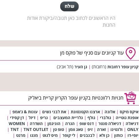
היו הראשונים לכתוב כאן תגובה/ביקורת אודות
החנות
עוד קניונים עם סניף של פוקס מן
(רחובות)
(תל אביב)
קניון עופר רחובות
|
גן העיר
חנויות רלוונטיות בקניון עופר הקריון קריית ביאליק
איקס מיקס
|
אלונה
|
ארצנו הקטנטונת
|
את לבני נשים
|
עונות & ג'אמפ
|
אופנת גוטייה
|
גולברי
|
גולף
|
גלריית המעצבים
|
גריפ
|
דיזל
|
דן קסידי
|
דניאלה
|
דניאלה סנטר
|
דנס שופ
|
הגרה
|
הוניגמן
|
השדרה
|
WOMEN
ONLY
|
ולנטינו
|
זארה
|
זיפ
|
טאג וומן
|
טופ טן
|
TNT OUTLET
|
TNT
|
יופי-דו
|
כותון
|
כן ולא
|
לבנבנים
|
לי קופר
|
מיס לגוט
|
מנגו
|
מרגט
|