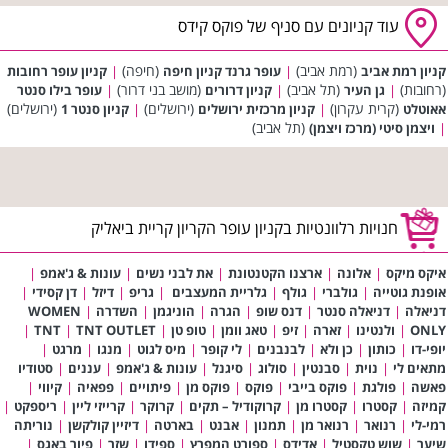
עוד קניונים עם סניף של פוקס קידס
(רמת אביב)
(חיפה)
קניון רמת אביב
|
עופר גרנד קניון חיפה
|
קניון עופר רחובות
(רחובות)
(תל אביב)
(מושב בני דרור)
|
גן העיר
|
קניון דרורים
|
עופר בילו סנטר
(קרית עקרון)
(ירושלים)
(ירושלים)
אאוטלט
|
קניון מרכזית ירושלים
|
קניון סנטר 1
(תל אביב)
|
ויצמן סיטי (מרכז ויצמן)
חנויות רלוונטיות בקניון עופר הקריון קריית ביאליק
איקס מיקס
|
אלונה
|
ארצנו הקטנטונת
|
את לבני נשים
|
עונות & ג'אמפ
|
אופנת גוטייה
|
גולברי
|
גולף
|
גלריית המעצבים
|
גריפ
|
דיזל
|
דן קסידי
|
דניאלה
|
דניאלה סנטר
|
דנס שופ
|
הגרה
|
הוניגמן
|
השדרה
|
WOMEN
ONLY
|
ולנטינו
|
זארה
|
זיפ
|
טאג וומן
|
טופ טן
|
TNT OUTLET
|
TNT
|
יופי-דו
|
כותון
|
כן ולא
|
לבנבנים
|
לי קופר
|
מיס לגוט
|
מנגו
|
מרגט
|
מתאים לי
|
נוית
|
סבנטין
|
סולוג
|
סיגנל
|
עונות & ג'אמפ
|
עננים
|
סטודיו
פאשה
|
פולגת
|
פוקס בייבי
|
פוקס
|
פוקס מן
|
פיתויים
|
פפאיה
|
קיווי
|
קמיזה
|
קסטרו
|
קסטרו מן
|
קרוקודיל – תקים
|
קרוקר
|
קרייזי ליין
|
ריספקט
|
רמי-לי
|
רנואר
|
רנואר מן
|
תמנון
|
אבנט
|
בארטה
|
דיזיין קולקשן
|
נוריתה
שיער
|
שוש טקסטיל
|
אדידס
|
ספורט המפרץ
|
ספידו
|
שזר
|
פיור באגס
|