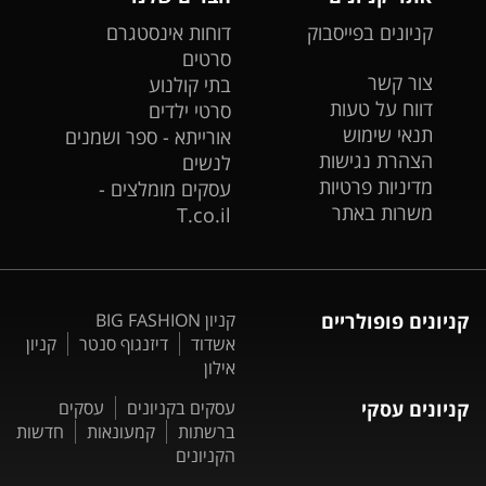
קניונים בפייסבוק
דוחות אינסטגרם
סרטים
צור קשר
בתי קולנוע
דווח על טעות
סרטי ילדים
תנאי שימוש
אורייתא - ספר ושמנים
הצהרת נגישות
לנשים
מדיניות פרטיות
עסקים מומלצים -
משרות באתר
T.co.il
קניונים פופולריים
קניון BIG FASHION
אשדוד
דיזנגוף סנטר
קניון
אילון
קניונים עסקי
עסקים בקניונים
עסקים
ברשתות
קמעונאות
חדשות
הקניונים