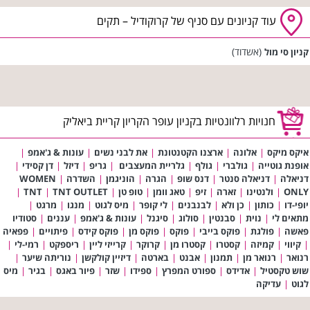
עוד קניונים עם סניף של קרוקודיל – תקים
(אשדוד)
קניון סי מול
חנויות רלוונטיות בקניון עופר הקריון קריית ביאליק
איקס מיקס
|
אלונה
|
ארצנו הקטנטונת
|
את לבני נשים
|
עונות & ג'אמפ
|
אופנת גוטייה
|
גולברי
|
גולף
|
גלריית המעצבים
|
גריפ
|
דיזל
|
דן קסידי
|
דניאלה
|
דניאלה סנטר
|
דנס שופ
|
הגרה
|
הוניגמן
|
השדרה
|
WOMEN
ONLY
|
ולנטינו
|
זארה
|
זיפ
|
טאג וומן
|
טופ טן
|
TNT OUTLET
|
TNT
|
יופי-דו
|
כותון
|
כן ולא
|
לבנבנים
|
לי קופר
|
מיס לגוט
|
מנגו
|
מרגט
|
מתאים לי
|
נוית
|
סבנטין
|
סולוג
|
סיגנל
|
עונות & ג'אמפ
|
עננים
|
סטודיו
פאשה
|
פולגת
|
פוקס בייבי
|
פוקס
|
פוקס מן
|
פוקס קידס
|
פיתויים
|
פפאיה
|
קיווי
|
קמיזה
|
קסטרו
|
קסטרו מן
|
קרוקר
|
קרייזי ליין
|
ריספקט
|
רמי-לי
|
רנואר
|
רנואר מן
|
תמנון
|
אבנט
|
בארטה
|
דיזיין קולקשן
|
נוריתה שיער
|
שוש טקסטיל
|
אדידס
|
ספורט המפרץ
|
ספידו
|
שזר
|
פיור באגס
|
בגיר
|
מיס
לגוט
|
עדיקה