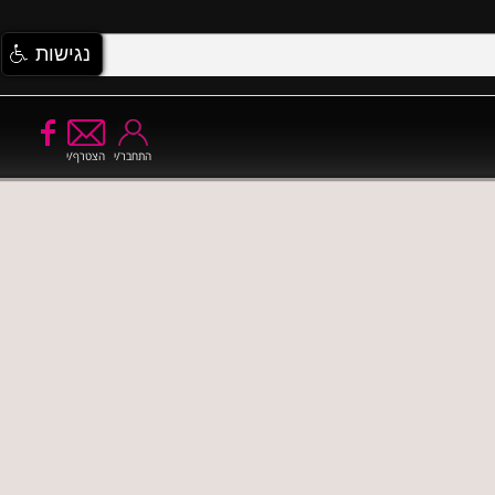
נגישות
התחבר/י
הצטרף/י