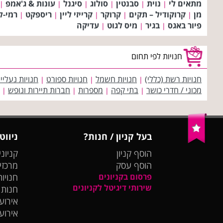
מתאים לי
נוית
סבנטין
סולוג
סיגנל
עונות & ג'אמפ
|
|
|
|
|
|
מן
קרוקודיל – תקים
קרוקר
קרייזי ליין
ריספקט
רמי-ל
|
|
|
|
|
פיור באגס
בגיר
מיס לגוט
עדיקה
|
|
|
חנויות לפי תחום
חנויות רשת (כללי)
חנויות חשמל
חנויות ספורט
חנויות נעליי
|
|
|
מכוני / חדרי כושר
בתי קפה
מספרות
חברות תיירות ונופש
|
|
|
|
בעל קניון / חנות?
ניווט
הוסף קניון
קניוני
הוסף עסק
מרכזי
פרסום בקניונים
חנויות
שירותי דיגיטל לקניונים
חנות
אירועי
אירוע