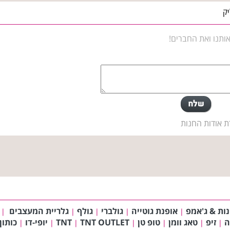
יק
ותנו ואת החברים!
ת אודות החנות
נות & ג'אמפ
אופנת גוטייה
גולברי
גולף
גלריית המעצבים
|
|
|
|
|
ה
זיפ
טאג וומן
טופ טן
TNT OUTLET
TNT
יופי-דו
כותון
|
|
|
|
|
|
|