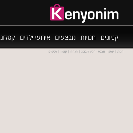
קניונים
חנויות
מבצעים
אירועי ילדים
קטלוגי
חנות
|
עסק
::
אבנט
- חפש
מבצע
|
הנחה
|
קופון
|
סניפים