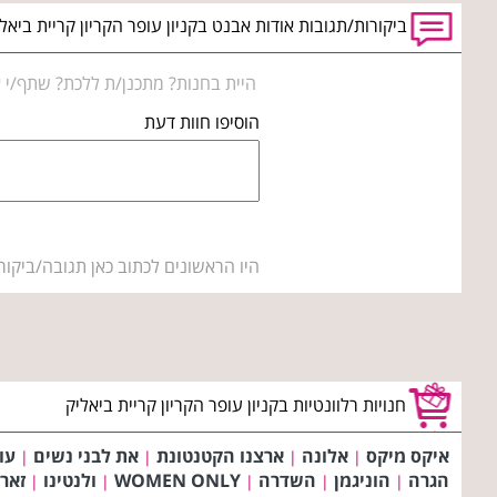
ביקורות/תגובות אודות אבנט בקניון עופר הקריון קריית ביאל
היית בחנות? מתכנן/ת ללכת? שתף/י א
הוסיפו חוות דעת
היו הראשונים לכתוב כאן תגובה/ביקור
חנויות רלוונטיות בקניון עופר הקריון קריית ביאליק
איקס מיקס
אלונה
ארצנו הקטנטונת
את לבני נשים
עו
|
|
|
|
הגרה
הוניגמן
השדרה
WOMEN ONLY
ולנטינו
זאר
|
|
|
|
|