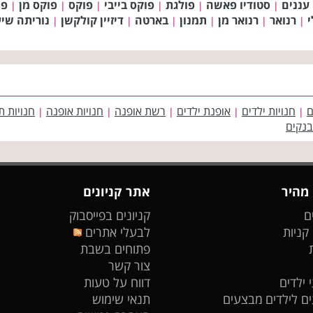
עננים
סטודיו פאשה
פולגת
פוקס בייבי
פוקס
פוקס מן
פו
|
|
|
|
|
|
י
רנואר
רנואר מן
תמנון
בארטה
דיזיין קולקשן
נוריתה שי
|
|
|
|
|
|
ם
חנויות ילדים
אופנת ילדים
רשת אופנה
חנויות אופנה
חנויות ת
|
|
|
|
|
בנקים
 מהיר
אתר קניונים
ם
קניונים בפייסבוק
 קניות
לבעלי אתרים
פתוחים בשבת
צור קשר
 ילדים
דווח על טעות
ים לילדים
מבצעים
תנאי שימוש