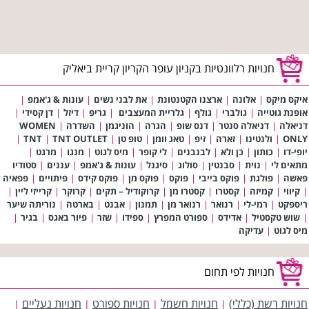
חנויות רלוונטיות בקניון עופר הקריון קריית ביאליק
איקס מיקס
|
אלונה
|
ארצנו הקטנטונת
|
את לבני נשים
|
עונות & ג'אמפ
|
אופנת גוטייה
|
גולברי
|
גולף
|
גלריית המעצבים
|
גריפ
|
דיזל
|
דן קסידי
|
דניאלה
|
דניאלה סנטר
|
דנס שופ
|
הגרה
|
הוניגמן
|
השדרה
|
WOMEN
ONLY
|
ולנטינו
|
זארה
|
זיפ
|
טאג וומן
|
טופ טן
|
TNT OUTLET
|
TNT
|
יופי-דו
|
כותון
|
כן ולא
|
לבנבנים
|
לי קופר
|
מיס לגוט
|
מנגו
|
מרגט
|
מתאים לי
|
נוית
|
סבנטין
|
סולוג
|
סיגנל
|
עונות & ג'אמפ
|
עננים
|
סטודיו
פאשה
|
פולגת
|
פוקס בייבי
|
פוקס
|
פוקס מן
|
פוקס קידס
|
פיתויים
|
פפאיה
|
קיווי
|
קמיזה
|
קסטרו
|
קסטרו מן
|
קרוקודיל – תקים
|
קרוקר
|
קרייזי ליין
|
ריספקט
|
רמי-לי
|
רנואר
|
רנואר מן
|
תמנון
|
אבנט
|
בארטה
|
נוריתה שיער
|
שוש טקסטיל
|
אדידס
|
ספורט המפרץ
|
ספידו
|
שזר
|
פיור באגס
|
בגיר
|
מיס לגוט
|
עדיקה
חנויות לפי תחום
חנויות רשת (כללי)
חנויות חשמל
חנויות ספורט
חנויות נעליים
|
|
|
|