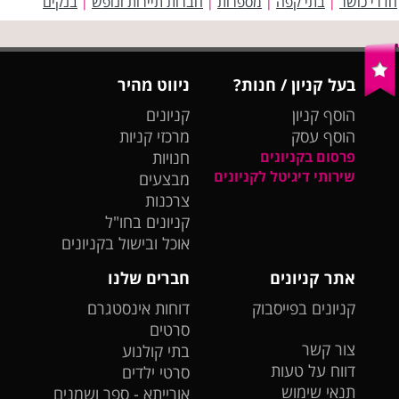
חדרי כושר
בתי קפה
מספרות
חברות תיירות ונופש
בנקים
|
|
|
|
בעל קניון / חנות?
ניווט מהיר
הוסף קניון
קניונים
הוסף עסק
מרכזי קניות
פרסום בקניונים
חנויות
שירותי דיגיטל לקניונים
מבצעים
צרכנות
קניונים בחו"ל
אוכל ובישול בקניונים
אתר קניונים
חברים שלנו
קניונים בפייסבוק
דוחות אינסטגרם
סרטים
צור קשר
בתי קולנוע
דווח על טעות
סרטי ילדים
תנאי שימוש
אורייתא - ספר ושמנים