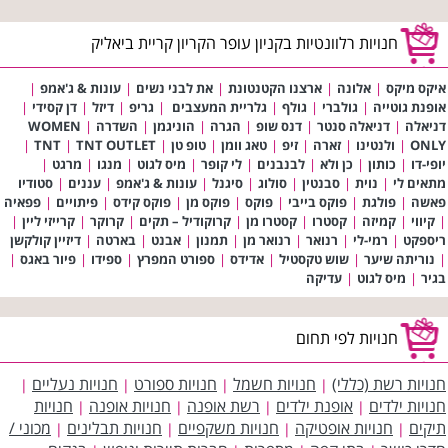
חנויות רלוונטיות בקניון עופר הקריון קריית ביאליק
איקס מיקס
|
אלונה
|
ארצנו הקטנטונת
|
את לבני נשים
|
עונות & ג'אמפ
|
אופנת גוטייה
|
גולברי
|
גולף
|
גלריית המעצבים
|
גריפ
|
דיזל
|
דן קסידי
|
דניאלה
|
דניאלה סנטר
|
דנס שופ
|
הגרה
|
הוניגמן
|
השדרה
|
WOMEN
ONLY
|
ולנטינו
|
זארה
|
זיפ
|
טאג וומן
|
טופ טן
|
TNT OUTLET
|
TNT
|
יופי-דו
|
כותון
|
כן ולא
|
לבנבנים
|
לי קופר
|
מיס לגוט
|
מנגו
|
מרגט
|
מתאים לי
|
נוית
|
סבנטין
|
סולוג
|
סיגנל
|
עונות & ג'אמפ
|
עננים
|
סטודיו
פאשה
|
פולגת
|
פוקס בייבי
|
פוקס
|
פוקס מן
|
פוקס קידס
|
פיתויים
|
פפאיה
|
קיווי
|
קמיזה
|
קסטרו
|
קסטרו מן
|
קרוקודיל – תקים
|
קרוקר
|
קרייזי ליין
|
ריספקט
|
רמי-לי
|
רנואר
|
רנואר מן
|
תמנון
|
אבנט
|
בארטה
|
דיזיין קולקשן
|
נוריתה שיער
|
שוש טקסטיל
|
אדידס
|
ספורט המפרץ
|
ספידו
|
פיור באגס
|
בגיר
|
מיס לגוט
|
עדיקה
חנויות לפי תחום
חנויות רשת (כללי)
חנויות חשמל
חנויות ספורט
חנויות נעליים
|
|
|
|
חנויות ילדים
אופנת ילדים
רשת אופנה
חנויות אופנה
חנויות
|
|
|
|
תיקים
חנויות אופטיקה
חנויות משקפיים
חנויות תבלינים
מכוני /
|
|
|
|