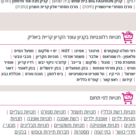
לציון)
(בית שמש)
(חולון)
|
קניון BIG FASHION בית שמש
|
קניון מגה אור וולפסון
(חיפה)
(נתניה)
|
מרכז מסחרי איינשטיין
|
מרכז מסחרי אלון קרית השרון
חנויות רלוונטיות בקניון עופר הקריון קריית ביאליק
רפי מולנו קעקועים
|
פרטנר
|
אמיגו
|
HOT
|
יס + סלקום
|
מפעל הפיס
|
פלאפון - רז שטראוס
|
אלבר
|
משמר אזרחי
|
מוניות הקריון
|
מכבי טבעי
|
מתפרת סרג'
|
סונול
|
סלקום
|
צ'יינג'
|
קלוג'ני ניקוי יבש
|
רדיו קריון
|
אופיר
טורס
|
בנק מזרחי טפחות
|
בנק הפועלים
|
בנק ירושלים
|
בנק לאומי
|
דואר
ישראל
|
היי קיו
|
וול סטריט אינסטיטיוט
|
ביס לחמן
|
מונה טורס
|
מכללת גבע
|
קידום
|
ראפ קאר
|
קופ"ח כללית
חנויות לפי תחום
חנויות רשת (כללי)
חנויות חשמל
חנויות ספורט
חנויות נעליים
|
|
|
|
חנויות ילדים
אופנת ילדים
רשת אופנה
חנויות אופנה
חנויות
|
|
|
|
תיקים
חנויות אופטיקה
חנויות משקפיים
חנויות תבלינים
מכוני /
|
|
|
|
חדרי כושר
בתי קפה
מספרות
חברות תיירות ונופש
בנקים
|
|
|
|