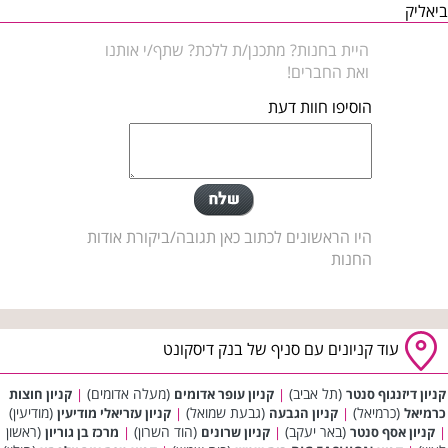
ביאליק
היית בחנות? מתכנן/ת ללכת? שתף/י אותנו
ואת החברים!
הוסיפו חוות דעת
היו הראשונים לכתוב כאן תגובה/ביקורת אודות
החנות
עוד קניונים עם סניף של בנק דיסקונט
(תל אביב)
(מעלה אדומים)
קניון דיזנגוף סנטר
|
קניון עופר אדומים
|
קניון חוצות
(כרמיאל)
(גבעת שמואל)
(מודיעין)
כרמיאל
|
קניון הגבעה
|
קניון עזריאלי מודיעין
(באר יעקב)
(הוד השרון)
(ראשון
|
קניון אסף סנטר
|
קניון שרונים
|
מרכז בן גוריון