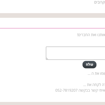
קרובים
ותנו ואת החברים!
מו את ה ...
שר בבקשה 052-7819207