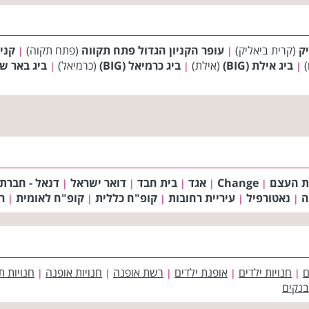
יק
(קרית ביאליק)
עופר הקניון הגדול פתח תקווה
(פתח תקוה)
קניו
|
|
)
ביג אילת (BIG)
(אילת)
ביג כרמיאל (BIG)
(כרמיאל)
ביג באר שבע 
|
|
|
ת העצם
Change
אגד
בית חבד
דואר ישראל
דנאל - חברת
|
|
|
|
|
ה
נאטורפיל
עיריית רחובות
קופ"ח כללית
קופ"ח לאומית
רד
|
|
|
|
|
ם
חנויות ילדים
אופנת ילדים
רשת אופנה
חנויות אופנה
חנויות ת
|
|
|
|
|
בנקים