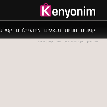
קניונים
חנויות
מבצעים
אירועי ילדים
קטלוגי
חנות
|
עסק
::
סלקום
- חפש
מבצע
|
הנחה
|
קופון
|
סניפים