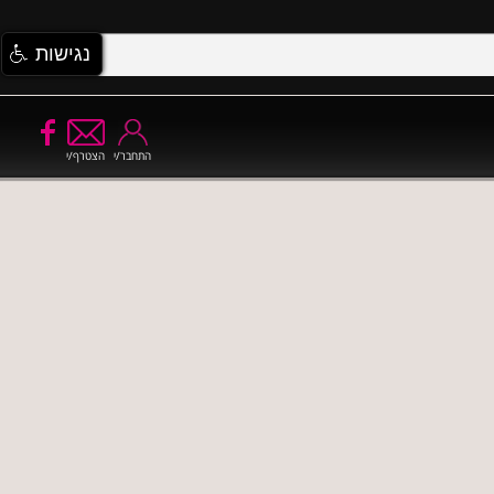
נגישות
התחבר/י
הצטרף/י