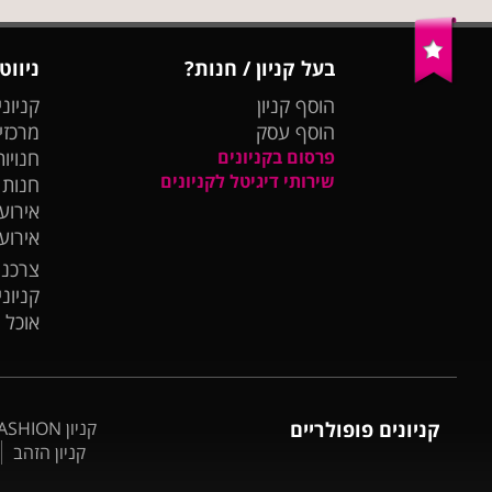
בעל קניון / חנות?
ניווט
הוסף קניון
קניוני
הוסף עסק
מרכזי
פרסום בקניונים
חנויות
שירותי דיגיטל לקניונים
חנות
אירועי
אירוע
צרכנו
קניונ
אוכל 
קניונים פופולריים
קניון BIG FASHION אשדוד
קניון הזהב