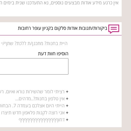
אין כרגע מידע אודות מבצעים נוספים, נא התעדכנו שנית בימים ה
ביקורות/תגובות אודות סלקום בקניון עופר רחובות
היית בחנות? מתכנן/ת ללכת? שתף/י א
הוסיפו חוות דעת
+
רציתי לומר שהשירות נורא ואיום. רש
+
אין טלפון בחנות?..מדהים...
+
הייתי היום אצלכם בעמדה 7. הבחורה לקחה את ...
+
אני רוצה לקנות פלאפון חדש תיצרו איתי ק
+
דחוףףףףףףףףףףףףףףף