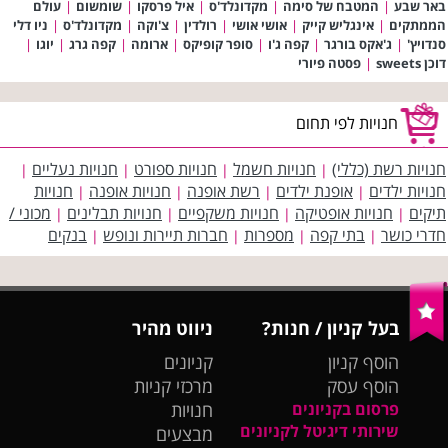
באר שבע
|
המטבח של סימה
|
מקדונלד'ס
|
איל פרסקו
|
שומשום
|
עולם
הממתקים
|
אינגליש קייק
|
אושי אושי
|
רולדין
|
צ'וקה
|
מקדונלד'ס
|
ניו דלי
סנדויץ'
|
ג'אקס בורגר
|
קפה ג'ו
|
סופר קופיקס
|
ארומה
|
קפה גרג
|
יוגו
|
דוכן sweets
|
פסטה פיורי
חנויות לפי תחום
חנויות רשת (כללי)
חנויות חשמל
חנויות ספורט
חנויות נעליים
|
|
|
|
חנויות ילדים
אופנת ילדים
רשת אופנה
חנויות אופנה
חנויות
|
|
|
|
תיקים
חנויות אופטיקה
חנויות משקפיים
חנויות תבלינים
מכוני /
|
|
|
|
חדרי כושר
בתי קפה
מספרות
חברות תיירות ונופש
בנקים
|
|
|
|
בעל קניון / חנות?
ניווט מהיר
הוסף קניון
קניונים
הוסף עסק
מרכזי קניות
פרסום בקניונים
חנויות
שירותי דיגיטל לקניונים
מבצעים