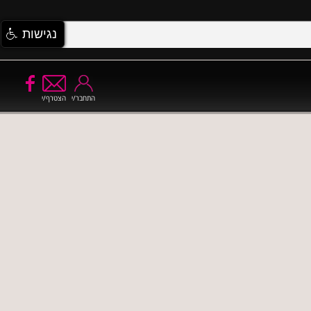
נגישות
התחבר/י
הצטרף/י