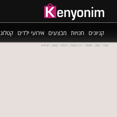
קניונים
חנויות
מבצעים
אירועי ילדים
קטלוגי
חנות
|
עסק
::
מאוזנר
- חפש
מבצע
|
הנחה
|
קופון
|
סניפים