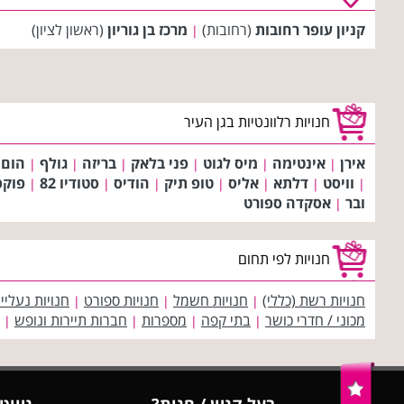
קניון עופר רחובות
(רחובות)
מרכז בן גוריון
(ראשון לציון)
|
חנויות רלוונטיות בגן העיר
אירן
אינטימה
מיס לגוט
פני בלאק
בריזה
גולף
הום 
|
|
|
|
|
|
וויסט
דלתא
אליס
טופ תיק
הודיס
סטודיו 82
פוק
|
|
|
|
|
|
|
ובר
אסקדה ספורט
|
חנויות לפי תחום
חנויות רשת (כללי)
חנויות חשמל
חנויות ספורט
חנויות נעליי
|
|
|
מכוני / חדרי כושר
בתי קפה
מספרות
חברות תיירות ונופש
|
|
|
|
בעל קניון / חנות?
ניווט