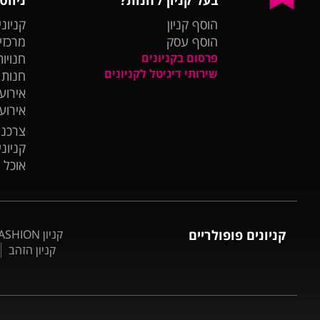
הוסף קניון
קניוני
הוסף עסק
מרכזי
פרסום בקניונים
חנויות
שירותי דיגיטל לקניונים
חנות
אירועי
אירוע
צרכנו
קניונ
אוכל 
קניונים פופולריים
קניון BIG FASHION אשדוד
קניון הזהב