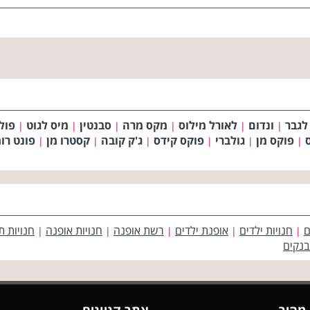
לגבר
ונדום
לאורל מילוס
מקס מרה
סבנטין
מיס לגוט
פול
|
|
|
|
|
|
ס
פוקס מן
גולברי
פוקס קידס
ג'ק קובה
קסטרו מן
פונט רו
|
|
|
|
|
|
ם
חנויות ילדים
אופנת ילדים
רשת אופנה
חנויות אופנה
חנויות ת
|
|
|
|
|
בנקים
 מהיר
אתר קניונים