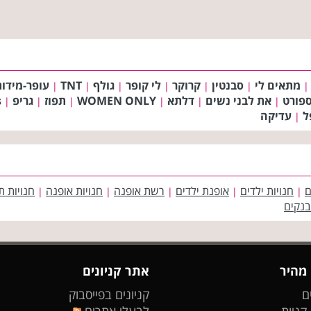
מתאים לי
סבנטין
קרוקר
לי קופר
גולף
TNT
עופר-מידות
|
|
|
|
|
|
|
פורט
את לבני נשים
דלתא
WOMEN ONLY
תפוז
גריפ
s
|
|
|
|
|
|
ל
עדיקה
|
ם
חנויות ילדים
אופנת ילדים
רשת אופנה
חנויות אופנה
חנויות ת
|
|
|
|
|
בנקים
 מהיר
אתר קניונים
ם
קניונים בפייסבוק
 קניות
לבעלי אתרים