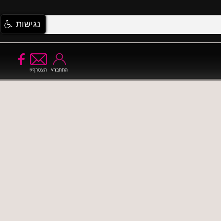
נגישות
התחבר/י
הצטרף/י