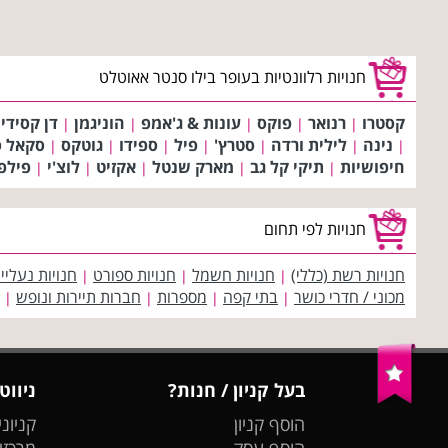
חנויות רלוונטיות בעופר בילו סנטר אאוטלט
קסטרו
רנואר
פוקס
עונות & ג'אמפ
הוניגמן
דן קסידי
|
|
|
|
|
נינה
לילית ורדה
סטרץ'
פיל
ספידו
גוטקס
סקאל ס
|
|
|
|
|
|
|
חיפושיות
תיקי קל גב
מארק שנטל
אקזיט
לוצ'י
פילפ
|
|
|
|
|
חנויות לפי תחום
חנויות רשת (כללי)
חנויות חשמל
חנויות ספורט
חנויות נעליי
|
|
|
מכוני / חדרי כושר
בתי קפה
מספרות
חברות תיירות ונופש
|
|
|
|
בעל קניון / חנות?
ניווט
הוסף קניון
קניוני
הוסף עסק
מרכזי