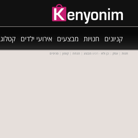
קניונים
חנויות
מבצעים
אירועי ילדים
קטלוגי
חנות
|
עסק
::
כן ולא
- חפש
מבצע
|
הנחה
|
קופון
|
סניפים