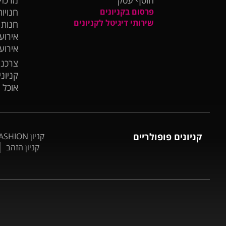
פרסום בקניונים
חנויות
שירותי דיגיטל לקניונים
חנות
אירועי
אירוע
צרכנו
קניונ
אוכל 
קניונים פופולריים
קניון BIG FASHION אשדוד
קניון הזהב