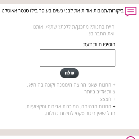
ביקורות/תגובות אודות את לבני נשים בעופר בילו סנטר אאוטלט
היית בחנות? מתכנן/ת ללכת? שתף/י אותנו
ואת החברים!
הוסיפו חוות דעת
+
החנות שאני מרוצה מיממנה וקונה בה היא .
צוות אדיב ביותר
+
חצצצ
+
החנות מדהימה. המוכרות אדיבות ומקצועיות.
חבל שאין ביגוד סקסי למידות גדולות.