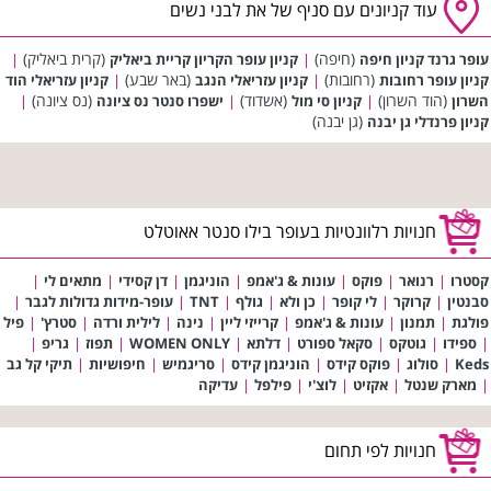
עוד קניונים עם סניף של את לבני נשים
(חיפה)
(קרית ביאליק)
עופר גרנד קניון חיפה
|
קניון עופר הקריון קריית ביאליק
|
(רחובות)
(באר שבע)
קניון עופר רחובות
|
קניון עזריאלי הנגב
|
קניון עזריאלי הוד
(הוד השרון)
(אשדוד)
(נס ציונה)
השרון
|
קניון סי מול
|
ישפרו סנטר נס ציונה
|
(גן יבנה)
קניון פרנדלי גן יבנה
חנויות רלוונטיות בעופר בילו סנטר אאוטלט
קסטרו
|
רנואר
|
פוקס
|
עונות & ג'אמפ
|
הוניגמן
|
דן קסידי
|
מתאים לי
|
סבנטין
|
קרוקר
|
לי קופר
|
כן ולא
|
גולף
|
TNT
|
עופר-מידות גדולות לגבר
|
פולגת
|
תמנון
|
עונות & ג'אמפ
|
קרייזי ליין
|
נינה
|
לילית ורדה
|
סטרץ'
|
פיל
|
ספידו
|
גוטקס
|
סקאל ספורט
|
דלתא
|
WOMEN ONLY
|
תפוז
|
גריפ
|
Keds
|
סולוג
|
פוקס קידס
|
הוניגמן קידס
|
סריגמיש
|
חיפושיות
|
תיקי קל גב
|
מארק שנטל
|
אקזיט
|
לוצ'י
|
פילפל
|
עדיקה
חנויות לפי תחום