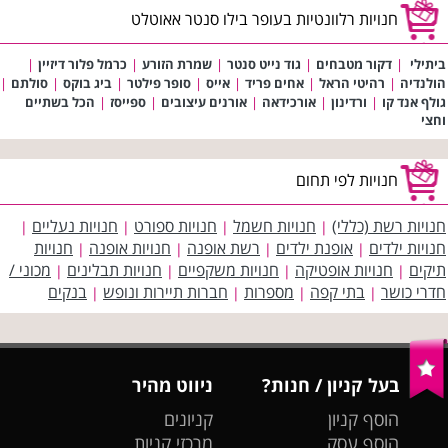
חנויות רלוונטיות בעופר בילו סנטר אאוטלט
ביתילי
|
דקור מטבחים
|
גוד נייט סנטר
|
שמרת הזורע
|
כרמל פלור דיזיין
|
הולנדיה
|
רהיטי הראל
|
אחים פריד
|
אייס
|
סופר פילטר
|
ביג בוקס
|
סולתם
|
גולף אנד קו
|
ורדינון
|
אורכידאה
|
אורנים עיצובים
|
ספייסז
|
הכל בשתיים
וחצי
חנויות לפי תחום
חנויות רשת (כללי)
חנויות חשמל
חנויות ספורט
חנויות נעליים
|
|
|
|
חנויות ילדים
אופנת ילדים
רשת אופנה
חנויות אופנה
חנויות
|
|
|
|
תיקים
חנויות אופטיקה
חנויות משקפיים
חנויות תבלינים
מכוני /
|
|
|
|
חדרי כושר
בתי קפה
מספרות
חברות תיירות ונופש
בנקים
|
|
|
|
בעל קניון / חנות?
ניווט מהיר
הוסף קניון
קניונים
הוסף עסק
מרכזי קניות