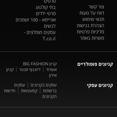
סרטים
צור קשר
בתי קולנוע
דווח על טעות
סרטי ילדים
תנאי שימוש
אורייתא - ספר ושמנים
הצהרת נגישות
לנשים
מדיניות פרטיות
עסקים מומלצים -
משרות באתר
T.co.il
קניונים פופולריים
קניון BIG FASHION
אשדוד
דיזנגוף סנטר
קניון
אילון
קניונים עסקי
עסקים בקניונים
עסקים
ברשתות
קמעונאות
חדשות
הקניונים