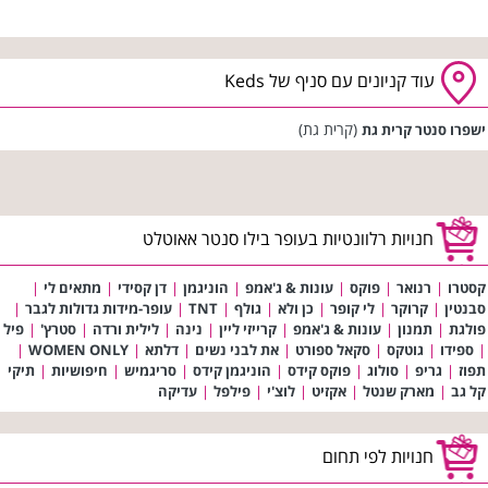
עוד קניונים עם סניף של Keds
(קרית גת)
ישפרו סנטר קרית גת
חנויות רלוונטיות בעופר בילו סנטר אאוטלט
קסטרו
|
רנואר
|
פוקס
|
עונות & ג'אמפ
|
הוניגמן
|
דן קסידי
|
מתאים לי
|
סבנטין
|
קרוקר
|
לי קופר
|
כן ולא
|
גולף
|
TNT
|
עופר-מידות גדולות לגבר
|
פולגת
|
תמנון
|
עונות & ג'אמפ
|
קרייזי ליין
|
נינה
|
לילית ורדה
|
סטרץ'
|
פיל
|
ספידו
|
גוטקס
|
סקאל ספורט
|
את לבני נשים
|
דלתא
|
WOMEN ONLY
|
תפוז
|
גריפ
|
סולוג
|
פוקס קידס
|
הוניגמן קידס
|
סריגמיש
|
חיפושיות
|
תיקי
קל גב
|
מארק שנטל
|
אקזיט
|
לוצ'י
|
פילפל
|
עדיקה
חנויות לפי תחום