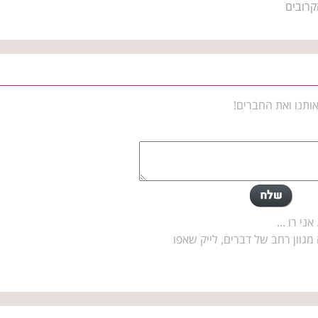
קרובים
ותנו ואת החברים!
י רו ...
גוון רחב של דברים, לייק שאפו