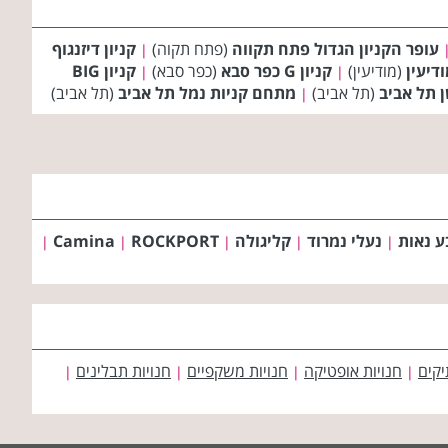
עופר הקניון הגדול פתח תקווה
(פתח תקוה)
קניון דיזנגוף
|
ודיעין
(מודיעין)
קניון G כפר סבא
(כפר סבא)
קניון BIG
|
|
ן תל אביב
(תל אביב)
מתחם קניות נמל תל אביב
(תל אביב)
|
ע נאות
נעלי נמרוד
קליגולה
ROCKPORT
Camina
|
|
|
|
|
יקים
חנויות אופטיקה
חנויות משקפיים
חנויות תבלינים
|
|
|
|