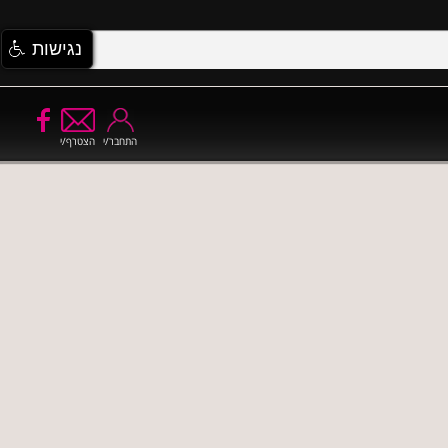
נגישות
התחבר/י
הצטרף/י