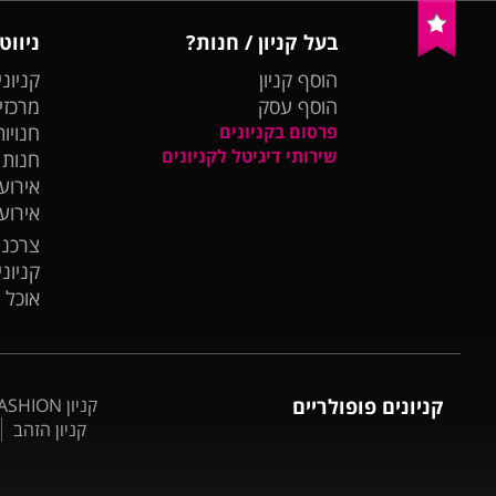
בעל קניון / חנות?
ניווט
הוסף קניון
קניוני
הוסף עסק
מרכזי
פרסום בקניונים
חנויות
שירותי דיגיטל לקניונים
חנות
אירועי
אירוע
צרכנו
קניונ
אוכל 
קניונים פופולריים
קניון BIG FASHION אשדוד
קניון הזהב