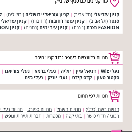
עוד קניונים עם סניף של נייק
קניון עזריאלי
(תל אביב)
קניון עזריאלי ירושלים
(ירושלים)
ק
|
|
סנטר
(תל אביב)
קניון עופר רחובות
(רחובות)
קניון עזריאלי
|
|
FASHION נצרת
(נצרת)
קניון עיר ימים
(נתניה)
קניון BIG FASHION אשדוד
|
|
חנויות רלוונטיות בעופר גרנד קניון חיפה
נעלי Wiz
דניאל פיין
יוליה
נעלי ברמא
נעלי צוריאנו
|
|
|
|
|
סקטור טאון
קדס קידס
נעלי יוניק
נעלי גזית
|
|
|
חנויות לפי תחום
חנויות רשת (כללי)
חנויות חשמל
חנויות ספורט
חנויות נעליי
|
|
|
מכוני / חדרי כושר
בתי קפה
מספרות
חברות תיירות ונופש
|
|
|
|