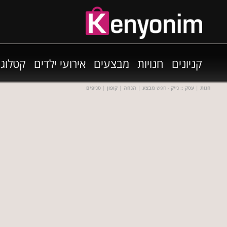
קניונים
חנויות
מבצעים
אירועי ילדים
קטלוגי
חנות
|
עסק
::
נייק
- חפש
מבצע
|
הנחה
|
קופון
|
סניפים