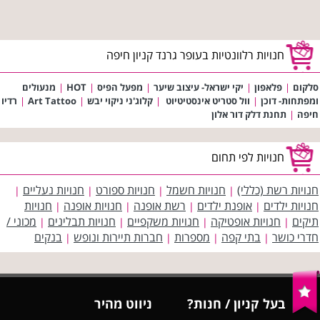
חנויות רלוונטיות בעופר גרנד קניון חיפה
סלקום
|
פלאפון
|
יקי ישראל- עיצוב שיער
|
מפעל הפיס
|
HOT
|
מנעולים
ומפתחות- דוכן
|
וול סטריט אינסטיטיוט
|
קלוג'ני ניקוי יבש
|
Art Tattoo
|
רדיו
חיפה
|
תחנת דלק דור אלון
חנויות לפי תחום
חנויות רשת (כללי)
חנויות חשמל
חנויות ספורט
חנויות נעליים
|
|
|
|
חנויות ילדים
אופנת ילדים
רשת אופנה
חנויות אופנה
חנויות
|
|
|
|
תיקים
חנויות אופטיקה
חנויות משקפיים
חנויות תבלינים
מכוני /
|
|
|
|
חדרי כושר
בתי קפה
מספרות
חברות תיירות ונופש
בנקים
|
|
|
|
בעל קניון / חנות?
ניווט מהיר