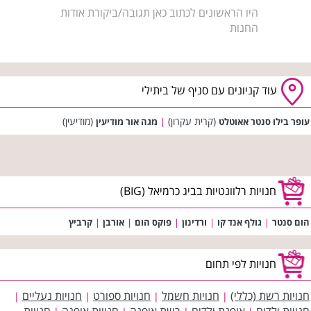
היו הראשונים לכתוב כאן תגובה/ביקורת אודות
החנות
עוד קניונים עם סניף של ביתילי
(קרית עקרון)
(מודיעין)
עופר בילו סנטר אאוטלט
|
מגה אור מודיעין
חנויות רלוונטיות בביג כרמיאל (BIG)
הום סנטר
|
גולף אנד קו
|
ורדינון
|
פוקס הום
|
אורבן
|
קרביץ
חנויות לפי תחום
חנויות רשת (כללי)
חנויות חשמל
חנויות ספורט
חנויות נעליים
|
|
|
|
חנויות ילדים
אופנת ילדים
רשת אופנה
חנויות אופנה
חנויות