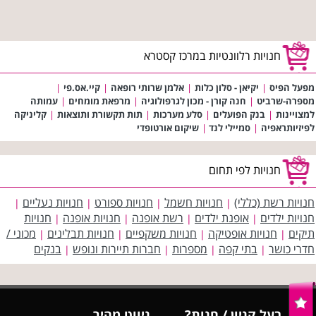
חנויות רלוונטיות במרכז קסטרא
מפעל הפיס
|
יקיאן - סלון כלות
|
אלמן שרותי רופאה
|
קיי.אס.פי
|
מספרה-שרביט
|
חנה קורן - מכון לגרפולוגיה
|
מרפאת מומחים
|
עמותה
למצויינות
|
בנק הפועלים
|
סלע מערכות
|
תות תקשורת ותוצאות
|
קליניקה
לפיזיותראפיה
|
סמיילי לנד
|
שיקום אורטופדי
חנויות לפי תחום
חנויות רשת (כללי)
חנויות חשמל
חנויות ספורט
חנויות נעליים
|
|
|
|
חנויות ילדים
אופנת ילדים
רשת אופנה
חנויות אופנה
חנויות
|
|
|
|
תיקים
חנויות אופטיקה
חנויות משקפיים
חנויות תבלינים
מכוני /
|
|
|
|
חדרי כושר
בתי קפה
מספרות
חברות תיירות ונופש
בנקים
|
|
|
|
בעל קניון / חנות?
ניווט מהיר