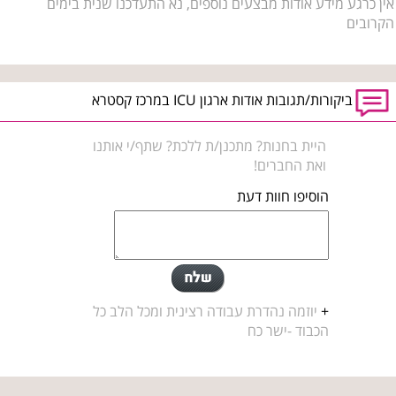
אין כרגע מידע אודות מבצעים נוספים, נא התעדכנו שנית בימים
הקרובים
ביקורות/תגובות אודות ארגון ICU במרכז קסטרא
היית בחנות? מתכנן/ת ללכת? שתף/י אותנו
ואת החברים!
הוסיפו חוות דעת
+
יוזמה נהדרת עבודה רצינית ומכל הלב כל
הכבוד -ישר כח