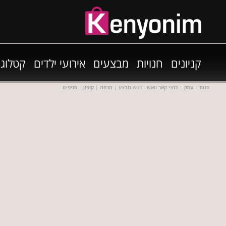
קניונים
חנויות
מבצעים
אירועי ילדים
קטלוגי
חנות
|
עסק
::
בנצי קאר וואש
- חפש
מבצע
|
הנחה
|
קופון
|
סניפים