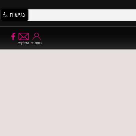
נגישות
התחבר/י
הצטרף/י